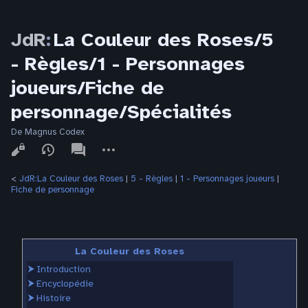
JdR
:
La Couleur des Roses/5
- Règles/1 - Personnages
joueurs/Fiche de
personnage/Spécialités
De Magnus Codex
Affichages
associated-
Autres
pages
actions
<
JdR:La Couleur des Roses
‎ |
5 - Règles
‎ |
1 - Personnages joueurs
‎ |
Fiche de personnage
La Couleur des Roses
⮞
Introduction
⮞
Encyclopédie
⮞
Histoire