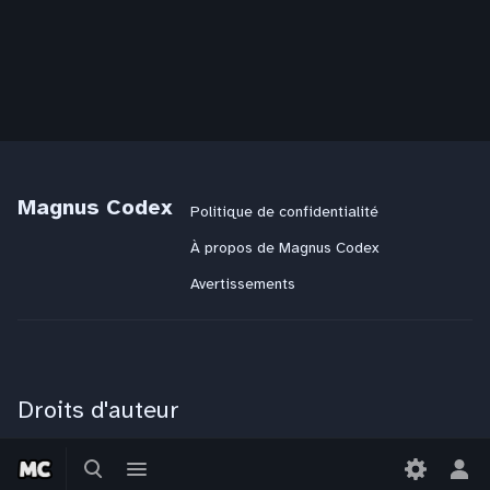
Magnus Codex
Politique de confidentialité
À propos de Magnus Codex
Avertissements
Droits d'auteur
Magnus Codex
:
CC BY-NC-SA 4.0
Basculer
Basculer
JdR
:
CC BY-NC-SA 4.0
la
le
Bas
Littérature
: Tous droits réservés