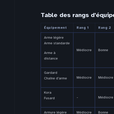
Table des rangs d'équi
Équipement
Rang 1
Rang 2
Arme légère
Arme standarde
Médiocre
Bonne
Arme à
distance
Gardard
Médiocre
Médiocre
Chaîne d’arme
Kora
-
Médiocre
Fusard
Armure légère
Médiocre
Bonne