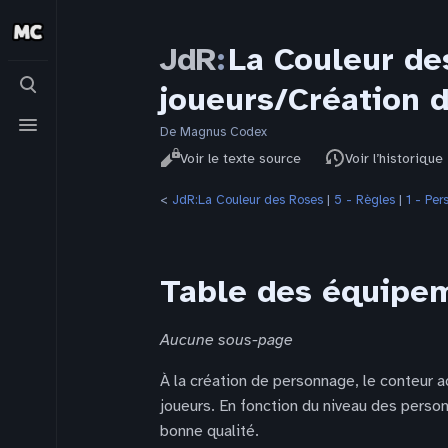
JdR
:
La Couleur de
Basculer
joueurs/Création 
la
recherche
Basculer
le
De Magnus Codex
Affichages
menu
Lire
Voir le texte source
Voir l’historique
<
JdR:La Couleur des Roses
‎ |
5 - Règles
‎ |
1 - Per
Table des équipe
Aucune sous-page
À la création de personnage, le conteur
joueurs. En fonction du niveau des perso
bonne qualité.