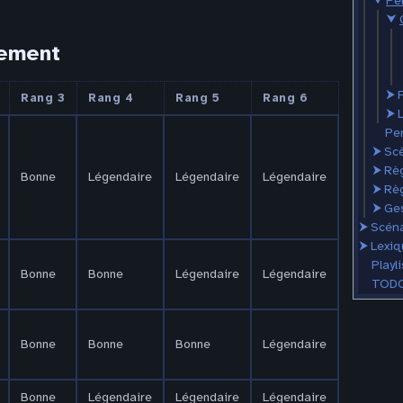
⮟
Pe
⮟
pement
⮞
Rang 3
Rang 4
Rang 5
Rang 6
⮞
Pe
⮞
Scè
⮞
Rè
Bonne
Légendaire
Légendaire
Légendaire
⮞
Rè
⮞
Ges
⮞
Scéna
⮞
Lexiq
Playli
Bonne
Bonne
Légendaire
Légendaire
TODO
Bonne
Bonne
Bonne
Légendaire
Bonne
Légendaire
Légendaire
Légendaire