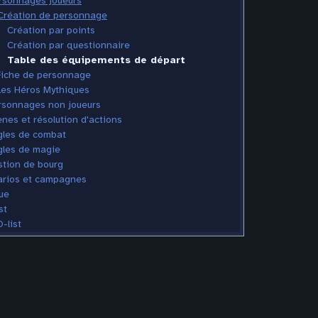
rsonnages joueurs
Création de personnage
Création par points
Création par questionnaire
Table des équipements de départ
Fiche de personnage
Les Héros Mythiques
rsonnages non joueurs
nes et résolution d'actions
gles de combat
gles de magie
tion de bourg
rios et campagnes
ue
st
-list