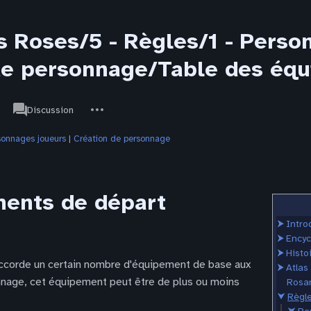
s Roses/5 - Règles/1 - Pers
de personnage/Table des éq
associated-
Autres
JdR
Discussion
pages
actions
sonnages joueurs
‎ |
Création de personnage
ments de départ
⮞
Intro
⮞
Encyc
⮞
Histo
 accorde un certain nombre d'équipement de base aux
⮞
Atlas
nnage, cet équipement peut être de plus ou moins
Rosar
⮟
Règl