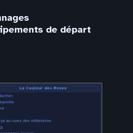
onnages
uipements de départ
La Couleur des Roses
duction
lopédie
ire
ya au cours des millénaires
es