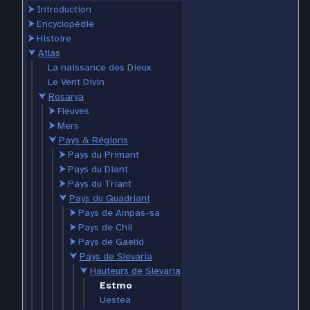
⮞
Introduction
⮞
Encyclopédie
⮞
Histoire
⮟
Atlas
La naissance des Dieux
Le Vent Divin
⮟
Rosarya
⮞
Fleuves
⮞
Mers
⮟
Pays & Régions
⮞
Pays du Primant
⮞
Pays du Diant
⮞
Pays du Triant
⮟
Pays du Quadriant
⮞
Pays de Ampas-sa
⮞
Pays de Chil
⮞
Pays de Gaelid
⮟
Pays de Slevaria
⮟
Hauteurs de Slevaria
Estmo
Uestea