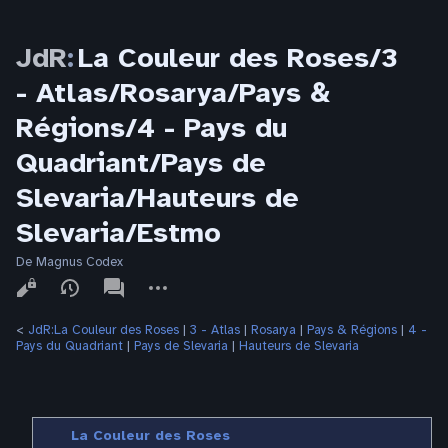
JdR
:
La Couleur des Roses/3
- Atlas/Rosarya/Pays &
Régions/4 - Pays du
Quadriant/Pays de
Slevaria/Hauteurs de
Slevaria/Estmo
De Magnus Codex
Affichages
associated-
Autres
pages
actions
<
JdR:La Couleur des Roses
‎ |
3 - Atlas
‎ |
Rosarya
‎ |
Pays & Régions
‎ |
4 -
Pays du Quadriant
‎ |
Pays de Slevaria
‎ |
Hauteurs de Slevaria
La Couleur des Roses