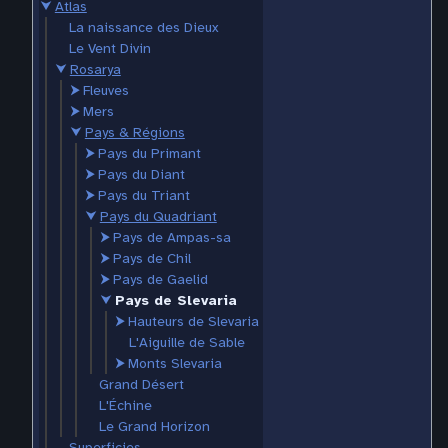
⮟
Atlas
La naissance des Dieux
Le Vent Divin
⮟
Rosarya
⮞
Fleuves
⮞
Mers
⮟
Pays & Régions
⮞
Pays du Primant
⮞
Pays du Diant
⮞
Pays du Triant
⮟
Pays du Quadriant
⮞
Pays de Ampas-sa
⮞
Pays de Chil
⮞
Pays de Gaelid
⮟
Pays de Slevaria
⮞
Hauteurs de Slevaria
L'Aiguille de Sable
⮞
Monts Slevaria
Grand Désert
L'Échine
Le Grand Horizon
Superficies