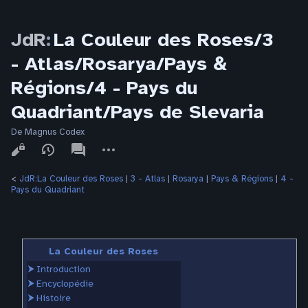
JdR
:
La Couleur des Roses/3
- Atlas/Rosarya/Pays &
Régions/4 - Pays du
Quadriant/Pays de Slevaria
De Magnus Codex
Affichages
associated-
Autres
pages
actions
<
JdR:La Couleur des Roses
‎ |
3 - Atlas
‎ |
Rosarya
‎ |
Pays & Régions
‎ |
4 -
Pays du Quadriant
La Couleur des Roses
⮞
Introduction
⮞
Encyclopédie
⮞
Histoire