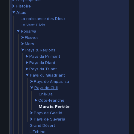
⮞
Histoire
⮟
Atlas
La naissance des Dieux
Le Vent Divin
⮟
Rosarya
⮞
Fleuves
⮞
Mers
⮟
Pays & Régions
⮞
Pays du Primant
⮞
Pays du Diant
⮞
Pays du Triant
⮟
Pays du Quadriant
⮞
Pays de Ampas-sa
⮟
Pays de Chil
Chil-Da
⮞
Côte-Franche
Marais Fertile
⮞
Pays de Gaelid
⮞
Pays de Slevaria
Grand Désert
L'Échine