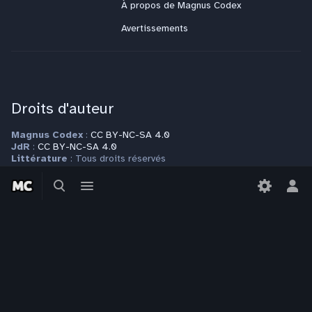
À propos de Magnus Codex
Avertissements
Droits d'auteur
Magnus Codex
:
CC BY-NC-SA 4.0
JdR
:
CC BY-NC-SA 4.0
Littérature
: Tous droits réservés
Modèle
:
CC BY-NC-SA 4.0
Basculer
Basculer
Autres espaces de nom
: Tous droits réservés
la
le
Bas
Plus d'informations sur la page
Copyrights
recherche
menu
le
men
per
Contact
Pour toute question ou requête, veuillez vous adresser à
contact@magnuscodex.net