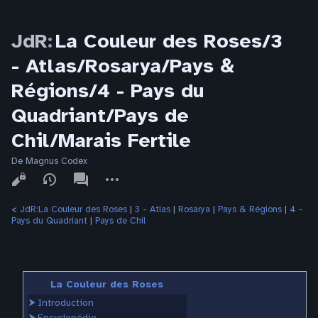
JdR
:
La Couleur des Roses/3
- Atlas/Rosarya/Pays &
Régions/4 - Pays du
Quadriant/Pays de
Chil/Marais Fertile
De Magnus Codex
Affichages
associated-
Autres
pages
actions
<
JdR:La Couleur des Roses
‎ |
3 - Atlas
‎ |
Rosarya
‎ |
Pays & Régions
‎ |
4 -
Pays du Quadriant
‎ |
Pays de Chil
La Couleur des Roses
⮞
Introduction
⮞
Encyclopédie