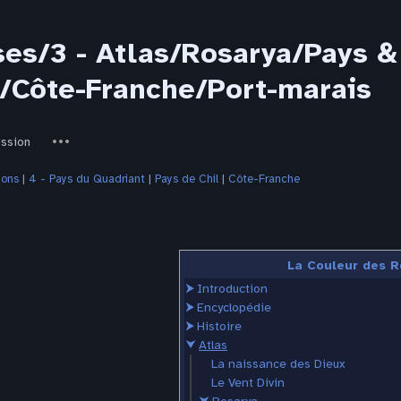
ses/3 - Atlas/Rosarya/Pays &
l/Côte-Franche/Port-marais
ed-
Autres
ussion
actions
ions
‎ |
4 - Pays du Quadriant
‎ |
Pays de Chil
‎ |
Côte-Franche
La Couleur des R
⮞
Introduction
⮞
Encyclopédie
⮞
Histoire
⮟
Atlas
La naissance des Dieux
Le Vent Divin