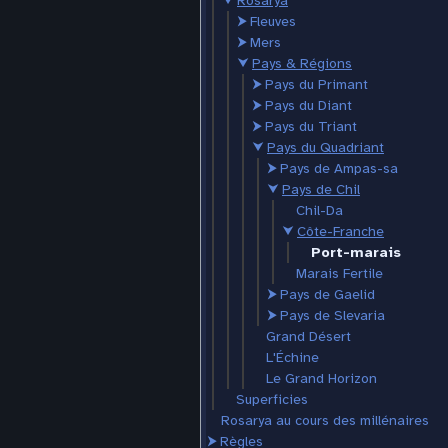
⮟
Rosarya
⮞
Fleuves
⮞
Mers
⮟
Pays & Régions
⮞
Pays du Primant
⮞
Pays du Diant
⮞
Pays du Triant
⮟
Pays du Quadriant
⮞
Pays de Ampas-sa
⮟
Pays de Chil
Chil-Da
⮟
Côte-Franche
Port-marais
Marais Fertile
⮞
Pays de Gaelid
⮞
Pays de Slevaria
Grand Désert
L'Échine
Le Grand Horizon
Superficies
Rosarya au cours des millénaires
⮞
Règles