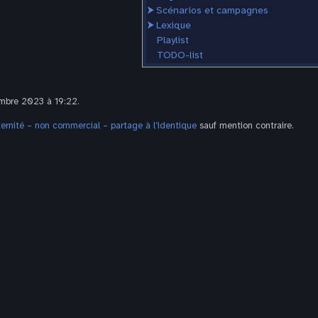
⮞
Scénarios et campagnes
⮞
Lexique
Playlist
TODO-list
embre 2023 à 19:22.
rnité – non commercial – partage à l’identique
sauf mention contraire.