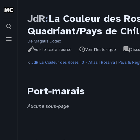
JdR
:
La Couleur des Ro
Basculer
Quadriant/Pays de Chi
la
recherche
Basculer
le
De Magnus Codex
Affichages
associat
menu
JdR
Lire
Voir le texte source
Voir l’historique
Disc
pages
<
JdR:La Couleur des Roses
‎ |
3 - Atlas
‎ |
Rosarya
‎ |
Pays & Rég
Port-marais
Aucune sous-page