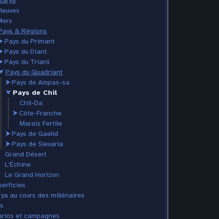
sarya
Fleuves
Mers
Pays & Régions
⮞
Pays du Primant
⮞
Pays du Diant
⮞
Pays du Triant
⮟
Pays du Quadriant
⮞
Pays de Ampas-sa
⮟
Pays de Chil
Chil-Da
⮞
Côte-Franche
Marais Fertile
⮞
Pays de Gaelid
⮞
Pays de Slevaria
Grand Désert
L'Échine
Le Grand Horizon
erficies
ya au cours des millénaires
s
rios et campagnes