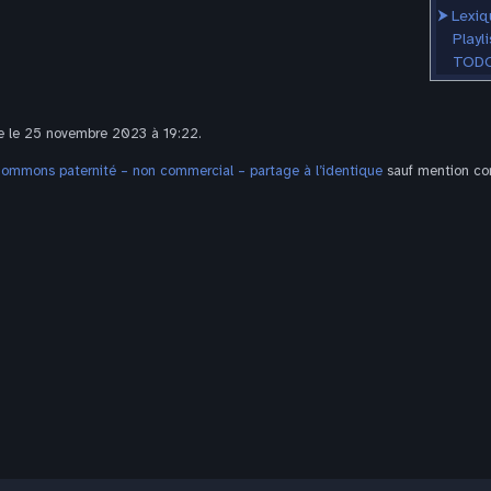
⮞
Lexiq
Playli
TODO
te le 25 novembre 2023 à 19:22.
Commons paternité – non commercial – partage à l’identique
sauf mention con