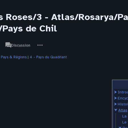
s Roses/3 - Atlas/Rosarya/Pa
/Pays de Chil
associated-
Autres
JdR
Discussion
pages
actions
|
Pays & Régions
‎ |
4 - Pays du Quadriant
⮞
Intro
⮞
Encyc
⮞
Histo
⮟
Atlas
La
Le 