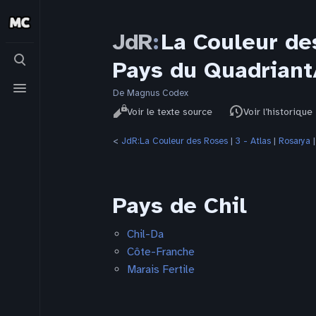
JdR
:
La Couleur de
Basculer
Pays du Quadriant
la
recherche
Basculer
le
De Magnus Codex
Affichages
menu
Lire
Voir le texte source
Voir l’historique
<
JdR:La Couleur des Roses
‎ |
3 - Atlas
‎ |
Rosarya
‎ 
Pays de Chil
Chil-Da
Côte-Franche
Marais Fertile