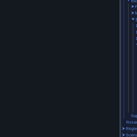
⮟
Ro
⮞
⮞
⮟
Sup
Rosar
⮞
Règle
⮞
Scéna