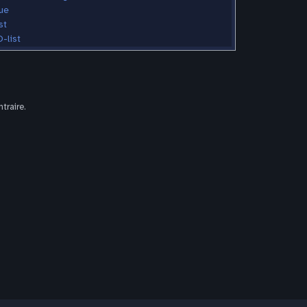
ue
st
-list
traire.