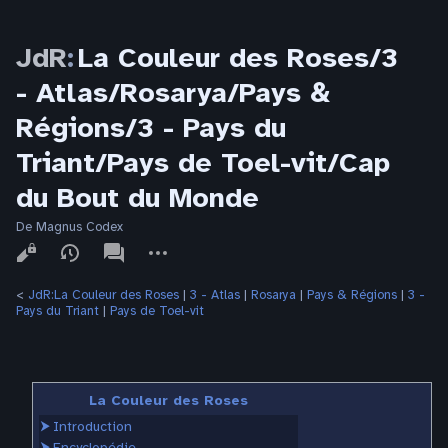
JdR
:
La Couleur des Roses/3
- Atlas/Rosarya/Pays &
Régions/3 - Pays du
Triant/Pays de Toel-vit/Cap
du Bout du Monde
De Magnus Codex
Affichages
associated-
Autres
pages
actions
<
JdR:La Couleur des Roses
‎ |
3 - Atlas
‎ |
Rosarya
‎ |
Pays & Régions
‎ |
3 -
Pays du Triant
‎ |
Pays de Toel-vit
La Couleur des Roses
⮞
Introduction
⮞
Encyclopédie