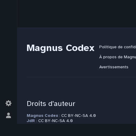
Magnus Codex
Politique de confid
À propos de Magn
Avertissements
Droits d'auteur
Magnus Codex
:
CC BY-NC-SA 4.0
Basculer
JdR
:
CC BY-NC-SA 4.0
le
Littérature
: Tous droits réservés
menu
Modèle
:
CC BY-NC-SA 4.0