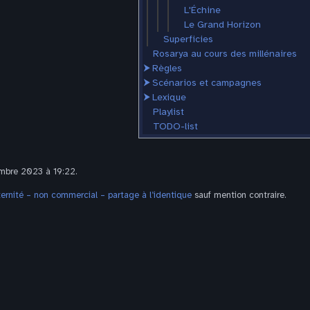
L'Échine
Le Grand Horizon
Superficies
Rosarya au cours des millénaires
⮞
Règles
⮞
Scénarios et campagnes
⮞
Lexique
Playlist
TODO-list
embre 2023 à 19:22.
rnité – non commercial – partage à l’identique
sauf mention contraire.