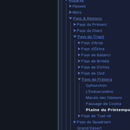
⮟
Rosarya
⮞
Fleuves
⮞
Mers
⮟
Pays & Régions
⮞
Pays du Primant
⮞
Pays du Diant
⮟
Pays du Triant
⮞
Pays d'Arop
⮞
Pays d'Ékina
⮞
Pays de Balanci
⮞
Pays de Bridéa
⮞
Pays de Dichos
⮞
Pays de Oud
⮟
Pays de Primera
Gyfourchon
L'Embarcadère
Marais des Démons
Passage de Cosma
Plaine du Printemps
⮞
Pays de Toel-vit
⮞
Pays du Quadriant
Grand Désert