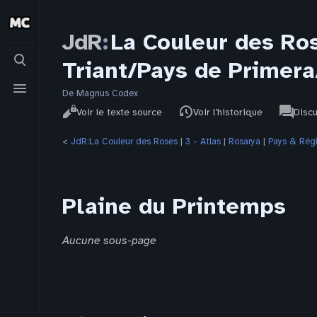
JdR
:
La Couleur des Ro
Basculer
Triant/Pays de Primera
la
recherche
Basculer
le
De Magnus Codex
Affichages
associat
menu
JdR
Lire
Voir le texte source
Voir l’historique
Disc
pages
<
JdR:La Couleur des Roses
‎ |
3 - Atlas
‎ |
Rosarya
‎ |
Pays & Rég
Plaine du Printemps
Aucune sous-page