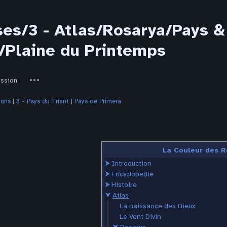
ses/3 - Atlas/Rosarya/Pays &
/Plaine du Printemps
ed-
Autres
ussion
actions
ions
‎ |
3 - Pays du Triant
‎ |
Pays de Primera
La Couleur des R
⮞
Introduction
⮞
Encyclopédie
⮞
Histoire
⮟
Atlas
La naissance des Dieux
Le Vent Divin