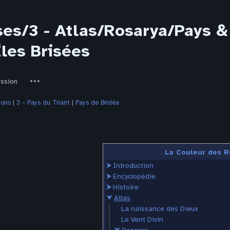
ses/3 - Atlas/Rosarya/Pays &
Îles Brisées
ed-
Autres
ussion
actions
ions
‎ |
3 - Pays du Triant
‎ |
Pays de Bridéa
La Couleur des R
⮞
Introduction
⮞
Encyclopédie
⮞
Histoire
⮟
Atlas
La naissance des Dieux
Le Vent Divin