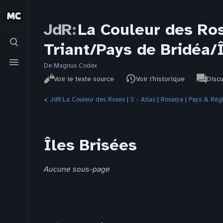
JdR
:
La Couleur des Ro
Basculer
Triant/Pays de Bridéa/
la
recherche
Basculer
le
De Magnus Codex
Affichages
associat
menu
JdR
Lire
Voir le texte source
Voir l’historique
Disc
pages
<
JdR:La Couleur des Roses
‎ |
3 - Atlas
‎ |
Rosarya
‎ |
Pays & Rég
Îles Brisées
Aucune sous-page