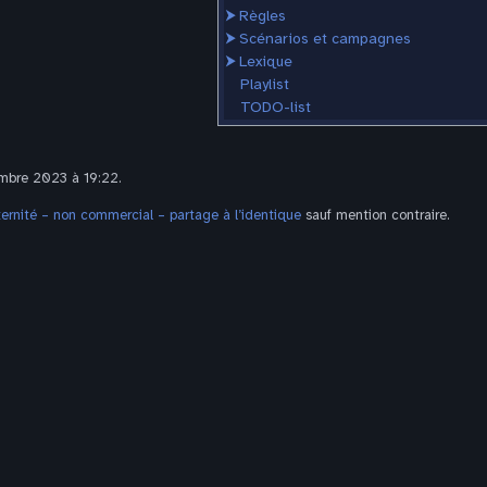
⮞
Règles
⮞
Scénarios et campagnes
⮞
Lexique
Playlist
TODO-list
embre 2023 à 19:22.
rnité – non commercial – partage à l’identique
sauf mention contraire.