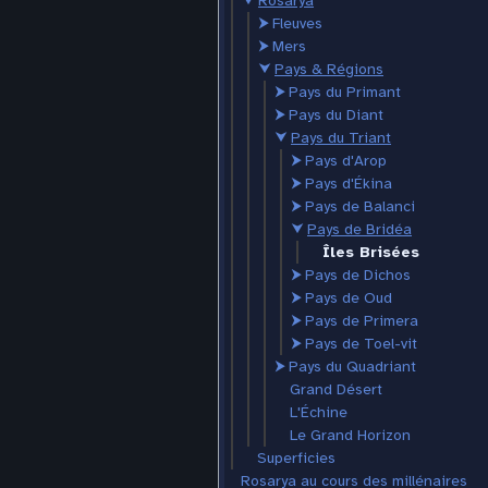
⮟
Rosarya
⮞
Fleuves
⮞
Mers
⮟
Pays & Régions
⮞
Pays du Primant
⮞
Pays du Diant
⮟
Pays du Triant
⮞
Pays d'Arop
⮞
Pays d'Ékina
⮞
Pays de Balanci
⮟
Pays de Bridéa
Îles Brisées
⮞
Pays de Dichos
⮞
Pays de Oud
⮞
Pays de Primera
⮞
Pays de Toel-vit
⮞
Pays du Quadriant
Grand Désert
L'Échine
Le Grand Horizon
Superficies
Rosarya au cours des millénaires