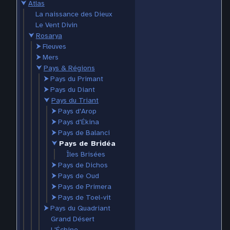
⮟
Atlas
La naissance des Dieux
Le Vent Divin
⮟
Rosarya
⮞
Fleuves
⮞
Mers
⮟
Pays & Régions
⮞
Pays du Primant
⮞
Pays du Diant
⮟
Pays du Triant
⮞
Pays d'Arop
⮞
Pays d'Ékina
⮞
Pays de Balanci
⮟
Pays de Bridéa
Îles Brisées
⮞
Pays de Dichos
⮞
Pays de Oud
⮞
Pays de Primera
⮞
Pays de Toel-vit
⮞
Pays du Quadriant
Grand Désert
L'Échine