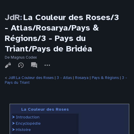
JdR
:
La Couleur des Roses/3
- Atlas/Rosarya/Pays &
Régions/3 - Pays du
Triant/Pays de Bridéa
De Magnus Codex
Affichages
associated-
Autres
pages
actions
<
JdR:La Couleur des Roses
‎ |
3 - Atlas
‎ |
Rosarya
‎ |
Pays & Régions
‎ |
3 -
Pays du Triant
La Couleur des Roses
⮞
Introduction
⮞
Encyclopédie
⮞
Histoire