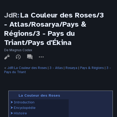
JdR
:
La Couleur des Roses/3
- Atlas/Rosarya/Pays &
Régions/3 - Pays du
Triant/Pays d'Ékina
De Magnus Codex
Affichages
associated-
Autres
pages
actions
<
JdR:La Couleur des Roses
‎ |
3 - Atlas
‎ |
Rosarya
‎ |
Pays & Régions
‎ |
3 -
Pays du Triant
La Couleur des Roses
⮞
Introduction
⮞
Encyclopédie
⮞
Histoire