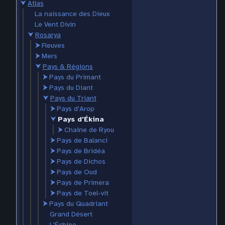
⮟
Atlas
La naissance des Dieux
Le Vent Divin
⮟
Rosarya
⮞
Fleuves
⮞
Mers
⮟
Pays & Régions
⮞
Pays du Primant
⮞
Pays du Diant
⮟
Pays du Triant
⮞
Pays d'Arop
⮟
Pays d'Ékina
⮞
Chaîne de Ryou
⮞
Pays de Balanci
⮞
Pays de Bridéa
⮞
Pays de Dichos
⮞
Pays de Oud
⮞
Pays de Primera
⮞
Pays de Toel-vit
⮞
Pays du Quadriant
Grand Désert
L'Échine