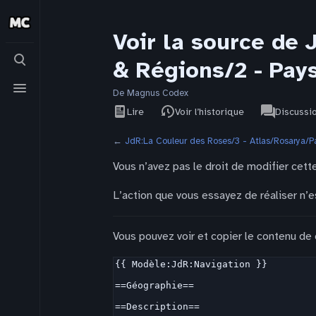
Voir la source de 
Basculer
& Régions/2 - Pay
la
recherche
Basculer
le
De Magnus Codex
Affichages
associated-
menu
Voir le
JdR
Lire
Voir l’historique
Discussi
pages
texte
source
←
JdR:La Couleur des Roses/3 - Atlas/Rosarya/
Vous n’avez pas le droit de modifier cette
L’action que vous essayez de réaliser n’e
Vous pouvez voir et copier le contenu de