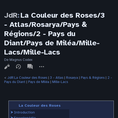
JdR
:
La Couleur des Roses/3
- Atlas/Rosarya/Pays &
Régions/2 - Pays du
Diant/Pays de Miléa/Mille-
Lacs/Mille-Lacs
De Magnus Codex
Affichages
associated-
Autres
pages
actions
<
JdR:La Couleur des Roses
‎ |
3 - Atlas
‎ |
Rosarya
‎ |
Pays & Régions
‎ |
2 -
Pays du Diant
‎ |
Pays de Miléa
‎ |
Mille-Lacs
La Couleur des Roses
⮞
Introduction
⮞
Encyclopédie