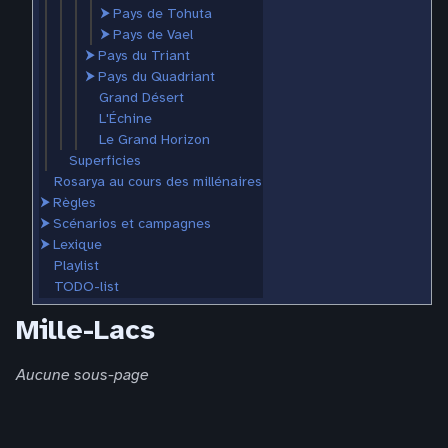
⮞
Pays de Tohuta
⮞
Pays de Vael
⮞
Pays du Triant
⮞
Pays du Quadriant
Grand Désert
L'Échine
Le Grand Horizon
Superficies
Rosarya au cours des millénaires
⮞
Règles
⮞
Scénarios et campagnes
⮞
Lexique
Playlist
TODO-list
Mille-Lacs
Aucune sous-page