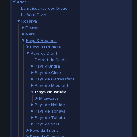
⮟
Atlas
La naissance des Dieux
Le Vent Divin
⮟
Rosarya
⮞
Fleuves
⮞
Mers
⮟
Pays & Régions
⮞
Pays du Primant
⮟
Pays du Diant
Détroit du Guide
⮞
Pays d'Undra
⮞
Pays de Cime
⮞
Pays de Garrassfant
⮞
Pays de Miesfant
⮟
Pays de Miléa
⮞
Mille-Lacs
⮞
Pays de Nohide
⮞
Pays de Tohava
⮞
Pays de Tohuta
⮞
Pays de Vael
⮞
Pays du Triant
⮞
Pays du Quadriant