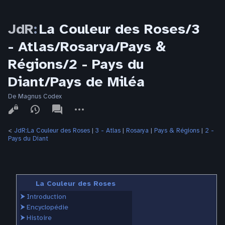
JdR
:
La Couleur des Roses/3
- Atlas/Rosarya/Pays &
Régions/2 - Pays du
Diant/Pays de Miléa
De Magnus Codex
Affichages
associated-
Autres
pages
actions
<
JdR:La Couleur des Roses
‎ |
3 - Atlas
‎ |
Rosarya
‎ |
Pays & Régions
‎ |
2 -
Pays du Diant
La Couleur des Roses
⮞
Introduction
⮞
Encyclopédie
⮞
Histoire