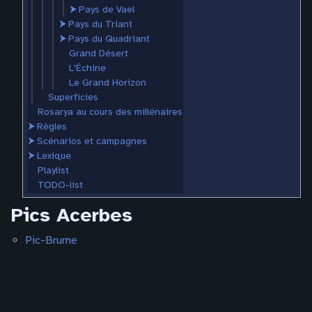
⮞
Pays de Vael
⮞
Pays du Triant
⮞
Pays du Quadriant
Grand Désert
L'Échine
Le Grand Horizon
Superficies
Rosarya au cours des millénaires
⮞
Règles
⮞
Scénarios et campagnes
⮞
Lexique
Playlist
TODO-list
Pics Acerbes
Pic-Brume