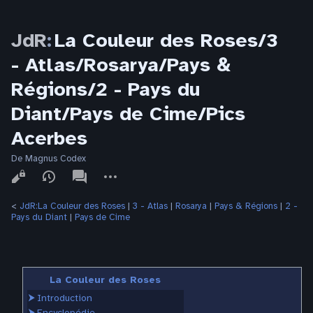
JdR
:
La Couleur des Roses/3
- Atlas/Rosarya/Pays &
Régions/2 - Pays du
Diant/Pays de Cime/Pics
Acerbes
De Magnus Codex
Affichages
associated-
Autres
pages
actions
<
JdR:La Couleur des Roses
‎ |
3 - Atlas
‎ |
Rosarya
‎ |
Pays & Régions
‎ |
2 -
Pays du Diant
‎ |
Pays de Cime
La Couleur des Roses
⮞
Introduction
⮞
Encyclopédie