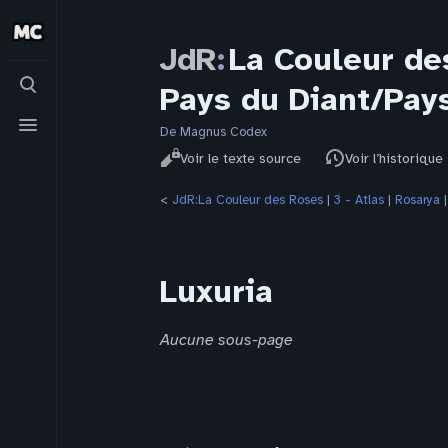
JdR
:
La Couleur de
Basculer
Pays du Diant/Pay
la
recherche
Basculer
le
De Magnus Codex
Affichages
menu
Lire
Voir le texte source
Voir l’historique
<
JdR:La Couleur des Roses
‎ |
3 - Atlas
‎ |
Rosarya
‎ 
Luxuria
Aucune sous-page