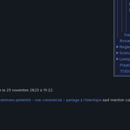
Sup
Rosar
⮞
Règle
⮞
Scéna
⮞
Lexiq
Playli
TODO
te le 25 novembre 2023 à 19:22.
Commons paternité – non commercial – partage à l’identique
sauf mention con