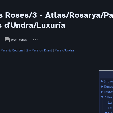
s Roses/3 - Atlas/Rosarya/Pa
s d'Undra/Luxuria
associated-
Autres
JdR
Discussion
pages
actions
|
Pays & Régions
‎ |
2 - Pays du Diant
‎ |
Pays d'Undra
⮞
Intro
⮞
Encyc
⮞
Histo
⮟
Atlas
La
Le 