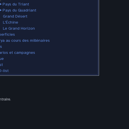
⮞
Pays du Triant
⮞
Pays du Quadriant
Grand Désert
L'Échine
Le Grand Horizon
erficies
ya au cours des millénaires
s
rios et campagnes
ue
st
-list
traire.