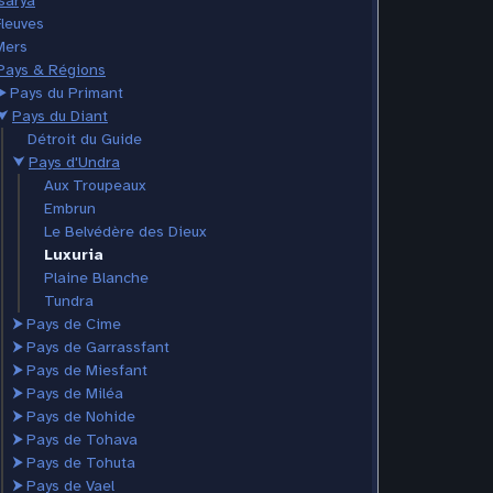
sarya
Fleuves
Mers
Pays & Régions
⮞
Pays du Primant
⮟
Pays du Diant
Détroit du Guide
⮟
Pays d'Undra
Aux Troupeaux
Embrun
Le Belvédère des Dieux
Luxuria
Plaine Blanche
Tundra
⮞
Pays de Cime
⮞
Pays de Garrassfant
⮞
Pays de Miesfant
⮞
Pays de Miléa
⮞
Pays de Nohide
⮞
Pays de Tohava
⮞
Pays de Tohuta
⮞
Pays de Vael