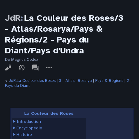
JdR
:
La Couleur des Roses/3
- Atlas/Rosarya/Pays &
Régions/2 - Pays du
Diant/Pays d'Undra
De Magnus Codex
Affichages
associated-
Autres
pages
actions
<
JdR:La Couleur des Roses
‎ |
3 - Atlas
‎ |
Rosarya
‎ |
Pays & Régions
‎ |
2 -
Pays du Diant
La Couleur des Roses
⮞
Introduction
⮞
Encyclopédie
⮞
Histoire