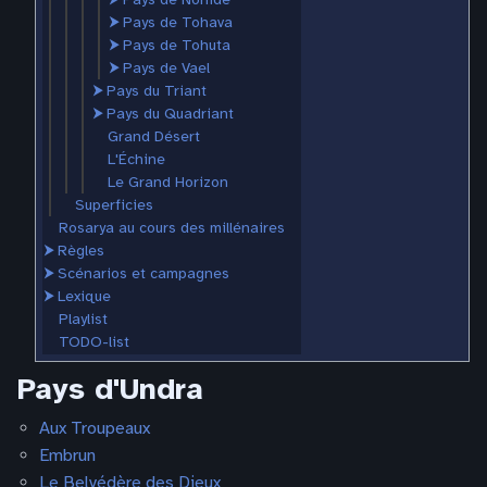
⮞
Pays de Tohava
⮞
Pays de Tohuta
⮞
Pays de Vael
⮞
Pays du Triant
⮞
Pays du Quadriant
Grand Désert
L'Échine
Le Grand Horizon
Superficies
Rosarya au cours des millénaires
⮞
Règles
⮞
Scénarios et campagnes
⮞
Lexique
Playlist
TODO-list
Pays d'Undra
Aux Troupeaux
Embrun
Le Belvédère des Dieux