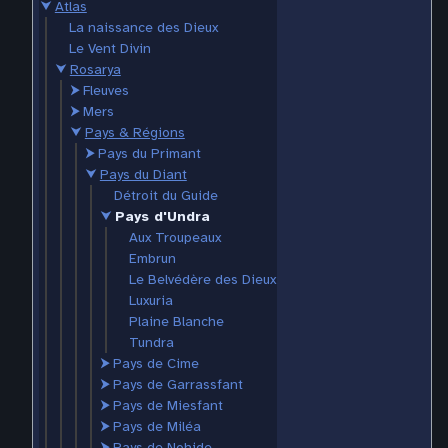
⮟
Atlas
La naissance des Dieux
Le Vent Divin
⮟
Rosarya
⮞
Fleuves
⮞
Mers
⮟
Pays & Régions
⮞
Pays du Primant
⮟
Pays du Diant
Détroit du Guide
⮟
Pays d'Undra
Aux Troupeaux
Embrun
Le Belvédère des Dieux
Luxuria
Plaine Blanche
Tundra
⮞
Pays de Cime
⮞
Pays de Garrassfant
⮞
Pays de Miesfant
⮞
Pays de Miléa
⮞
Pays de Nohide