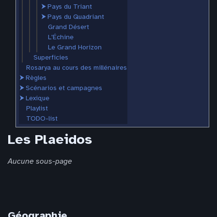
⮞
Pays du Triant
⮞
Pays du Quadriant
Grand Désert
L'Échine
Le Grand Horizon
Superficies
Rosarya au cours des millénaires
⮞
Règles
⮞
Scénarios et campagnes
⮞
Lexique
Playlist
TODO-list
Les Plaeidos
Aucune sous-page
Géographie