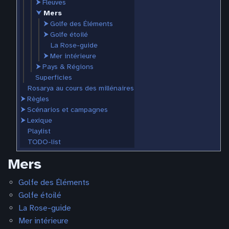
⮞
Fleuves
⮟
Mers
⮞
Golfe des Éléments
⮞
Golfe étoilé
La Rose-guide
⮞
Mer intérieure
⮞
Pays & Régions
Superficies
Rosarya au cours des millénaires
⮞
Règles
⮞
Scénarios et campagnes
⮞
Lexique
Playlist
TODO-list
Mers
Golfe des Éléments
Golfe étoilé
La Rose-guide
Mer intérieure