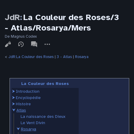
JdR
:
La Couleur des Roses/3
- Atlas/Rosarya/Mers
De Magnus Codex
Affichages
associated-
Autres
pages
actions
<
JdR:La Couleur des Roses
‎ |
3 - Atlas
‎ |
Rosarya
La Couleur des Roses
⮞
Introduction
⮞
Encyclopédie
⮞
Histoire
⮟
Atlas
La naissance des Dieux
Le Vent Divin
⮟
Rosarya