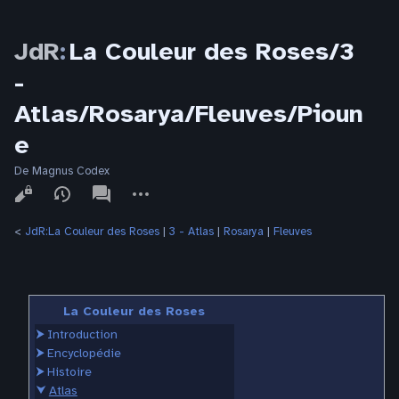
JdR
:
La Couleur des Roses/3
-
Atlas/Rosarya/Fleuves/Pioun
e
De Magnus Codex
Affichages
associated-
Autres
pages
actions
<
JdR:La Couleur des Roses
‎ |
3 - Atlas
‎ |
Rosarya
‎ |
Fleuves
La Couleur des Roses
⮞
Introduction
⮞
Encyclopédie
⮞
Histoire
⮟
Atlas