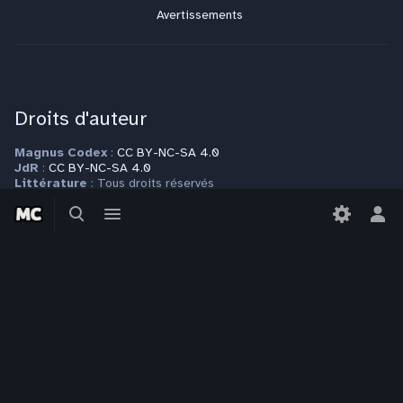
Avertissements
Droits d'auteur
Magnus Codex
:
CC BY-NC-SA 4.0
JdR
:
CC BY-NC-SA 4.0
Littérature
: Tous droits réservés
Modèle
:
CC BY-NC-SA 4.0
Basculer
Basculer
Autres espaces de nom
: Tous droits réservés
la
le
Bas
recherche
menu
le
Plus d'informations sur la page
Copyrights
men
per
Contact
Pour toute question ou requête, veuillez vous adresser à
contact@magnuscodex.net