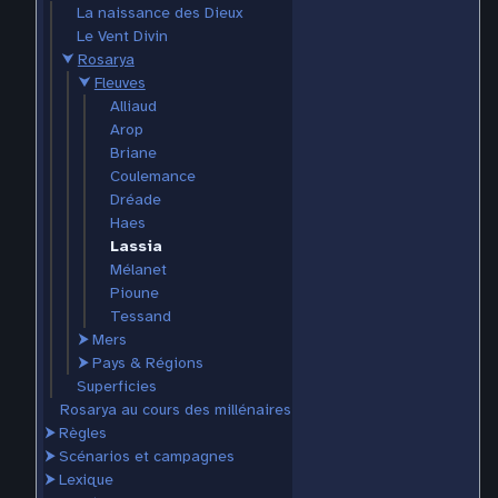
La naissance des Dieux
Le Vent Divin
⮟
Rosarya
⮟
Fleuves
Alliaud
Arop
Briane
Coulemance
Dréade
Haes
Lassia
Mélanet
Pioune
Tessand
⮞
Mers
⮞
Pays & Régions
Superficies
Rosarya au cours des millénaires
⮞
Règles
⮞
Scénarios et campagnes
⮞
Lexique