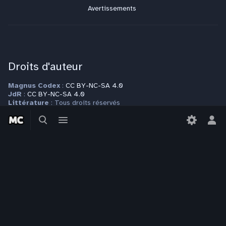
Avertissements
Droits d'auteur
Magnus Codex
:
CC BY-NC-SA 4.0
JdR
:
CC BY-NC-SA 4.0
Littérature
: Tous droits réservés
Modèle
:
CC BY-NC-SA 4.0
Basculer
Basculer
Autres espaces de nom
: Tous droits réservés
la
le
Bas
recherche
menu
le
Plus d'informations sur la page
Copyrights
men
per
Contact
Pour toute question ou requête, veuillez vous adresser à
contact@magnuscodex.net