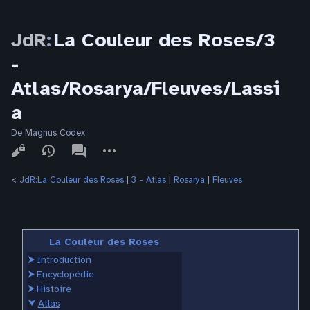
JdR
:
La Couleur des Roses/3
-
Atlas/Rosarya/Fleuves/Lassi
a
De Magnus Codex
Affichages
associated-
Autres
pages
actions
<
JdR:La Couleur des Roses
‎ |
3 - Atlas
‎ |
Rosarya
‎ |
Fleuves
La Couleur des Roses
⮞
Introduction
⮞
Encyclopédie
⮞
Histoire
⮟
Atlas