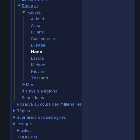
⮟
Rosarya
⮟
Fleuves
Alliaud
Arop
Briane
Coulemance
Dréade
Haes
Lassia
Mélanet
Pioune
Tessand
⮞
Mers
⮞
Pays & Régions
Superficies
Rosarya au cours des millénaires
⮞
Règles
⮞
Scénarios et campagnes
⮞
Lexique
Playlist
TODO-list