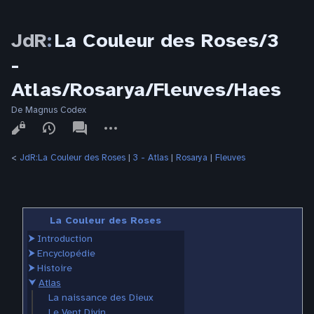
JdR
:
La Couleur des Roses/3
-
Atlas/Rosarya/Fleuves/Haes
De Magnus Codex
Affichages
associated-
Autres
pages
actions
<
JdR:La Couleur des Roses
‎ |
3 - Atlas
‎ |
Rosarya
‎ |
Fleuves
La Couleur des Roses
⮞
Introduction
⮞
Encyclopédie
⮞
Histoire
⮟
Atlas
La naissance des Dieux
Le Vent Divin