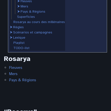
⮞
Fleuves
⮞
Mers
⮞
Pays & Régions
Superficies
Rosarya au cours des millénaires
⮞
Règles
⮞
Scénarios et campagnes
⮞
Lexique
Playlist
TODO-list
Rosarya
Fleuves
Mers
Pays & Régions