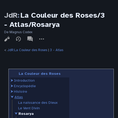
JdR
:
La Couleur des Roses/3
- Atlas/Rosarya
De Magnus Codex
Affichages
associated-
Autres
pages
actions
<
JdR:La Couleur des Roses
‎ |
3 - Atlas
La Couleur des Roses
⮞
Introduction
⮞
Encyclopédie
⮞
Histoire
⮟
Atlas
La naissance des Dieux
Le Vent Divin
⮟
Rosarya