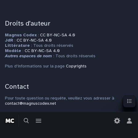
Droits d'auteur
Magnus Codex
:
CC BY-NC-SA 4.0
JdR
:
CC BY-NC-SA 4.0
Littérature
: Tous droits réservés
Modèle
:
CC BY-NC-SA 4.0
Autres espaces de nom
: Tous droits réservés
Plus d'informations sur la page
Copyrights
Contact
Sommai
Pour toute question ou requête, veuillez vous adresser à
contact@magnuscodex.net
Basculer
Basculer
la
le
Bas
recherche
menu
le
men