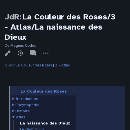
JdR
:
La Couleur des Roses/3
- Atlas/La naissance des
Dieux
De Magnus Codex
Affichages
associated-
Autres
pages
actions
<
JdR:La Couleur des Roses
‎ |
3 - Atlas
La Couleur des Roses
⮞
Introduction
⮞
Encyclopédie
⮞
Histoire
⮟
Atlas
La naissance des Dieux
Le Vent Divin