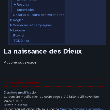
⮞
Rosarya
Superficies
Rosarya au cours des millénaires
⮞
Règles
⮞
Scénarios et campagnes
⮞
Lexique
Playlist
TODO-list
La naissance des Dieux
Aucune sous-page
⮞ Section secrète
Dernière modification
La dernière modification de cette page a été faite le 25 novembre
2023 à 15:15.
Droits d’auteur
Le contenu est disponible sous licence
Creative Commons paternité –