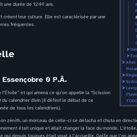
oit une durée de 1249 ans.
t créent leur culture. Elle est caractérisée par une
erres fréquentes
⮞
Dé
elle
⮞
Évo
⮞
Atlas
Rosar
⮞
Règle
er Essençobre 0 P.Â.
⮞
Scéna
⮞
Lexiq
l'Étoile” et qui amena ce qu’on appelle la “Scission
Playli
0 du calendrier divin (il définit le début de ce
TODO
nnée de tous les calendriers).
son zénith, un morceau de celle-ci se détacha et chuta en direct
ènement était unique et allait changer la face du monde. L'étoile
 qui depuis toujours était voué à l’accueillir. Golfe que l’on ap