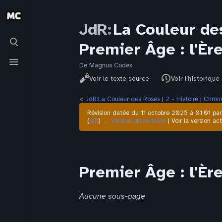
JdR
:
La Couleur de
Basculer
Premier Âge : l'Èr
la
recherche
Basculer
le
De Magnus Codex
Affichages
menu
Lire
Voir le texte source
Voir l’historique
<
JdR:La Couleur des Roses
‎ |
2 - Histoire
‎ |
Chron
Révision datée du 11 octobre 2025 à 01:01 pa
(
diff
)
← Version précédente
| Voir la version act
Premier Âge : l'Èr
Aucune sous-page