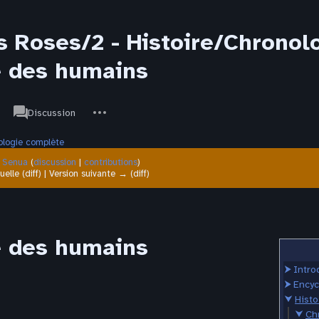
s Roses/2 - Histoire/Chronol
e des humains
associated-
Autres
JdR
Discussion
pages
actions
ologie complète
r
Senua
(
discussion
|
contributions
)
uelle (diff) | Version suivante → (diff)
e des humains
⮞
Intro
⮞
Encyc
⮟
Histo
⮟
Ch