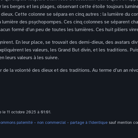
r les berges et les plages, observant cette étoile toujours lumi
des dieux. Cette colonne se sépara en cinq autres : la lumière du 
 la lumière des psychopompes. Ces cinq colonnes se séparent cha
chacun formé d’un peu de toutes les lumières. Ces huit piliers vi
nirent. En leur place, se trouvait des demi-dieux, des avatars div
liquèrent les valeurs, les Grand But divin, et les traditions. Puis
n leurs valeurs à les suivre.
de la volonté des dieux et des traditions. Au terme d’un an révol
e le 11 octobre 2025 à 01:01.
Commons paternité – non commercial – partage à l’identique
sauf mention con