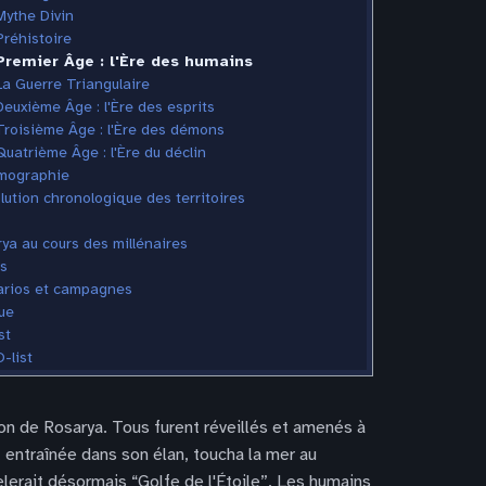
Mythe Divin
Préhistoire
Premier Âge : l'Ère des humains
La Guerre Triangulaire
Deuxième Âge : l'Ère des esprits
Troisième Âge : l'Ère des démons
Quatrième Âge : l'Ère du déclin
mographie
lution chronologique des territoires
ya au cours des millénaires
s
rios et campagnes
ue
st
-list
ion de Rosarya. Tous furent réveillés et amenés à
, entraînée dans son élan, toucha la mer au
pelerait désormais “Golfe de l'Étoile”. Les humains