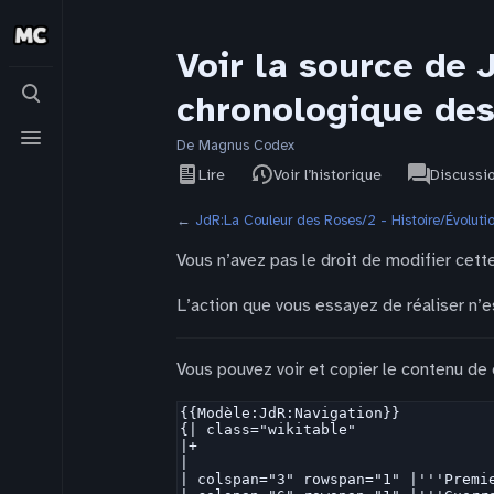
Voir la source de 
Basculer
chronologique des 
la
recherche
Basculer
le
De Magnus Codex
Affichages
associated-
menu
Voir le
JdR
Lire
Voir l’historique
Discussi
pages
texte
source
←
JdR:La Couleur des Roses/2 - Histoire/Évolution
Vous n’avez pas le droit de modifier cette
L’action que vous essayez de réaliser n’e
Vous pouvez voir et copier le contenu de