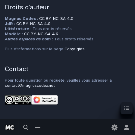
Droits d'auteur
Magnus Codex
:
CC BY-NC-SA 4.0
JdR
:
CC BY-NC-SA 4.0
Littérature
: Tous droits réservés
Modèle
:
CC BY-NC-SA 4.0
Autres espaces de nom
: Tous droits réservés
Plus d'informations sur la page
Copyrights
Contact
Pour toute question ou requête, veuillez vous adresser à
contact@magnuscodex.net
Sommai
Basculer
Basculer
la
le
Bas