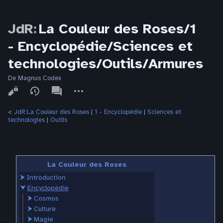
JdR
:
La Couleur des Roses/1
- Encyclopédie/Sciences et
technologies/Outils/Armures
De Magnus Codex
Affichages
associated-
Autres
pages
actions
<
JdR:La Couleur des Roses
‎ |
1 - Encyclopédie
‎ |
Sciences et
technologies
‎ |
Outils
La Couleur des Roses
⮞
Introduction
⮟
Encyclopédie
⮞
Cosmos
⮞
Culture
⮞
Magie