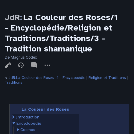
JdR
:
La Couleur des Roses/1
- Encyclopédie/Religion et
Traditions/Traditions/3 -
Tradition shamanique
De Magnus Codex
Affichages
associated-
Autres
pages
actions
<
JdR:La Couleur des Roses
‎ |
1 - Encyclopédie
‎ |
Religion et Traditions
‎ |
Traditions
La Couleur des Roses
⮞
Introduction
⮟
Encyclopédie
⮞
Cosmos