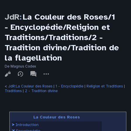
JdR
:
La Couleur des Roses/1
- Encyclopédie/Religion et
Traditions/Traditions/2 -
Tradition divine/Tradition de
la flagellation
De Magnus Codex
Affichages
associated-
Autres
pages
actions
<
JdR:La Couleur des Roses
‎ |
1 - Encyclopédie
‎ |
Religion et Traditions
‎ |
Traditions
‎ |
2 - Tradition divine
La Couleur des Roses
⮞
Introduction
⮟
Encyclopédie