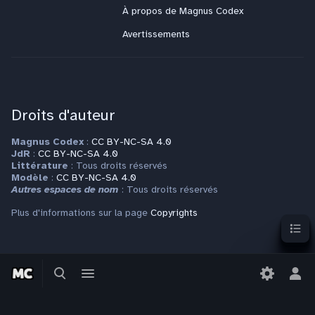
À propos de Magnus Codex
Avertissements
Droits d'auteur
Magnus Codex
:
CC BY-NC-SA 4.0
JdR
:
CC BY-NC-SA 4.0
Littérature
: Tous droits réservés
Modèle
:
CC BY-NC-SA 4.0
Autres espaces de nom
: Tous droits réservés
Plus d'informations sur la page
Copyrights
Sommai
Contact
Basculer
Basculer
la
le
Bas
Pour toute question ou requête, veuillez vous adresser à
recherche
menu
le
contact@magnuscodex.net
men