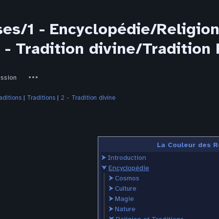
es/1 - Encyclopédie/Religion
 - Tradition divine/Tradition
ed-
Autres
ussion
actions
aditions
‎ |
Traditions
‎ |
2 - Tradition divine
La Couleur des R
⮞
Introduction
⮟
Encyclopédie
⮞
Cosmos
⮞
Culture
⮞
Magie
⮞
Nature