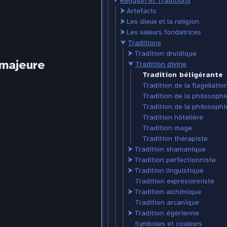
⮟
Religion et Traditions
⮞
Artefacts
⮞
Les dieux et la religion
⮞
Les valeurs fondatrices
⮟
Traditions
⮞
Tradition druidique
 majeure
⮟
Tradition divine
Tradition béligérante
Tradition de la flagellatio
Tradition de la philosophi
Tradition de la philosophi
Tradition hôtelière
Tradition mage
Tradition thérapiste
⮞
Tradition shamanique
⮞
Tradition perfectionniste
⮞
Tradition linguistique
Tradition expresionniste
⮞
Tradition alchimique
Tradition arcanique
⮞
Tradition égérienne
Symboles et couleurs