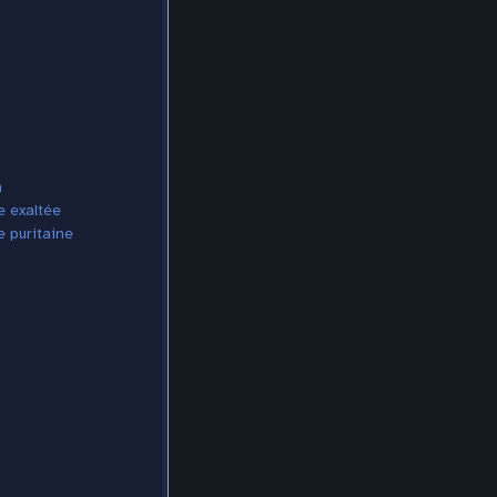
n
e exaltée
e puritaine