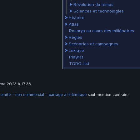
⮞
Révolution du temps
⮞
Sciences et technologies
⮞
Histoire
⮞
Atlas
Rosarya au cours des millénaires
⮞
Règles
⮞
Scénarios et campagnes
⮞
Lexique
Playlist
TODO-list
mbre 2023 à 17:38.
rnité – non commercial – partage à l’identique
sauf mention contraire.