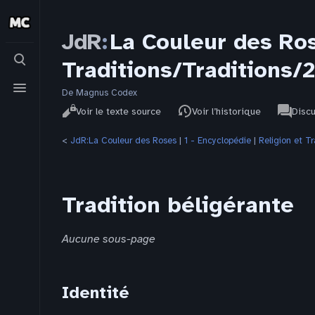
JdR
:
La Couleur des Ros
Basculer
Traditions/Traditions/2
la
recherche
Basculer
le
De Magnus Codex
Affichages
associat
menu
JdR
Lire
Voir le texte source
Voir l’historique
Disc
pages
<
JdR:La Couleur des Roses
‎ |
1 - Encyclopédie
‎ |
Religion et Tr
Tradition béligérante
Aucune sous-page
Identité