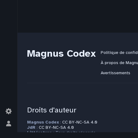
Magnus Codex
Politique de confid
À propos de Magn
Avertissements
Droits d'auteur
Magnus Codex
:
CC BY-NC-SA 4.0
Basculer
JdR
:
CC BY-NC-SA 4.0
le
Littérature
: Tous droits réservés
Modèle
:
CC BY-NC-SA 4.0