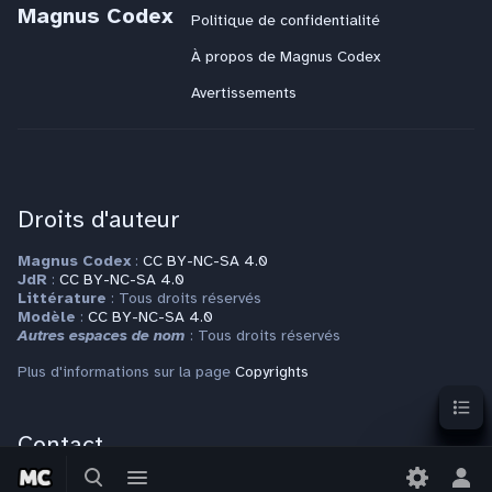
Magnus Codex
Politique de confidentialité
À propos de Magnus Codex
Avertissements
Droits d'auteur
Magnus Codex
:
CC BY-NC-SA 4.0
JdR
:
CC BY-NC-SA 4.0
Littérature
: Tous droits réservés
Modèle
:
CC BY-NC-SA 4.0
Autres espaces de nom
: Tous droits réservés
Plus d'informations sur la page
Copyrights
Sommai
Contact
Basculer
Basculer
la
le
Pour toute question ou requête, veuillez vous adresser à
Bas