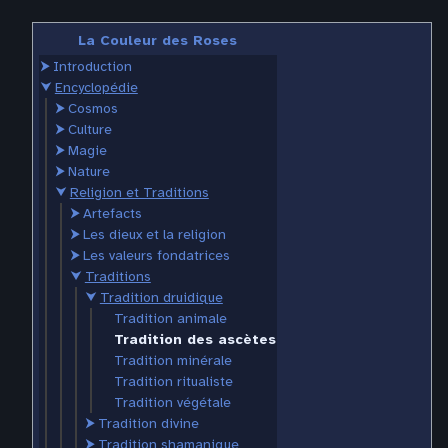
La Couleur des Roses
⮞
Introduction
⮟
Encyclopédie
⮞
Cosmos
⮞
Culture
⮞
Magie
⮞
Nature
⮟
Religion et Traditions
⮞
Artefacts
⮞
Les dieux et la religion
⮞
Les valeurs fondatrices
⮟
Traditions
⮟
Tradition druidique
Tradition animale
Tradition des ascètes
Tradition minérale
Tradition ritualiste
Tradition végétale
⮞
Tradition divine
⮞
Tradition shamanique