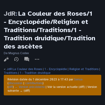
JdR
:
La Couleur des Roses/1
- Encyclopédie/Religion et
Traditions/Traditions/1 -
Tradition druidique/Tradition
des ascètes
De Magnus Codex
Affichages
associated-
Autres
pages
actions
<
JdR:La Couleur des Roses
‎ |
1 - Encyclopédie
‎ |
Religion et Traditions
‎ |
Traditions
‎ |
1 - Tradition druidique
Révision datée du 1 décembre 2023 à 17:43 par
Senua
(
discussion
|
contributions
)
(
diff
)
← Version précédente
| Voir la version actuelle (diff) | Version
suivante → (diff)