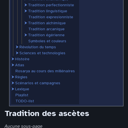
⮞
Tradition perfectionniste
⮞
Tradition linguistique
Tradition expresionniste
⮞
Tradition alchimique
Tradition arcanique
⮞
Tradition égérienne
Symboles et couleurs
⮞
Révolution du temps
⮞
Sciences et technologies
⮞
Histoire
⮞
Atlas
Rosarya au cours des millénaires
⮞
Règles
⮞
Scénarios et campagnes
⮞
Lexique
Playlist
TODO-list
Tradition des ascètes
Aucune sous-page