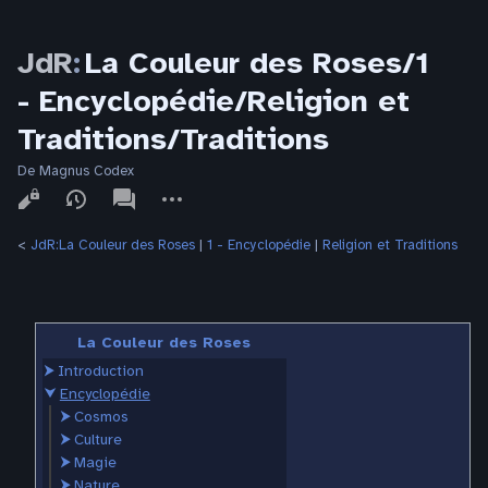
JdR
:
La Couleur des Roses/1
- Encyclopédie/Religion et
Traditions/Traditions
De Magnus Codex
Affichages
associated-
Autres
pages
actions
<
JdR:La Couleur des Roses
‎ |
1 - Encyclopédie
‎ |
Religion et Traditions
La Couleur des Roses
⮞
Introduction
⮟
Encyclopédie
⮞
Cosmos
⮞
Culture
⮞
Magie
⮞
Nature