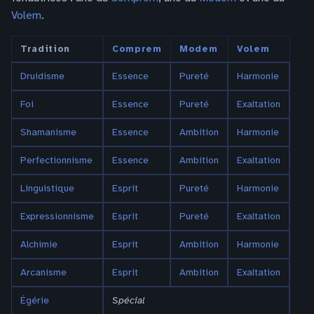
Volem
.
Tradition
Comprem
Modem
Volem
Druidisme
Essence
Pureté
Harmonie
Foi
Essence
Pureté
Exaltation
Shamanisme
Essence
Ambition
Harmonie
Perfectionnisme
Essence
Ambition
Exaltation
Linguistique
Esprit
Pureté
Harmonie
Expressionnisme
Esprit
Pureté
Exaltation
Alchimie
Esprit
Ambition
Harmonie
Arcanisme
Esprit
Ambition
Exaltation
Égérie
Spécial