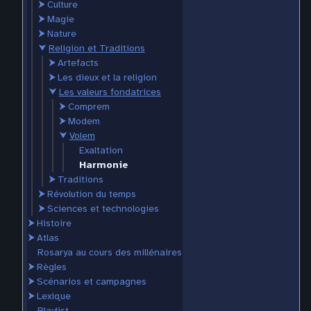
⮞
Culture
⮞
Magie
⮞
Nature
⮟
Religion et Traditions
⮞
Artefacts
⮞
Les dieux et la religion
⮟
Les valeurs fondatrices
⮞
Comprem
⮞
Modem
⮟
Volem
Exaltation
Harmonie
⮞
Traditions
⮞
Révolution du temps
⮞
Sciences et technologies
⮞
Histoire
⮞
Atlas
Rosarya au cours des millénaires
⮞
Règles
⮞
Scénarios et campagnes
⮞
Lexique
Playlist