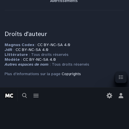
Avertissements
Droits d'auteur
Magnus Codex
:
CC BY-NC-SA 4.0
JdR
:
CC BY-NC-SA 4.0
Littérature
: Tous droits réservés
Modèle
:
CC BY-NC-SA 4.0
Autres espaces de nom
: Tous droits réservés
Sommai
Plus d'informations sur la page
Copyrights
Contact
Basculer
Basculer
la
le
Bas
recherche
menu
le
Pour toute question ou requête, veuillez vous adresser à
contact@magnuscodex.net
men
per