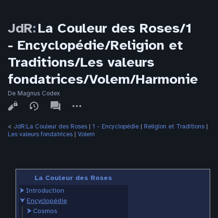
JdR
:
La Couleur des Roses/1
- Encyclopédie/Religion et
Traditions/Les valeurs
fondatrices/Volem/Harmonie
De Magnus Codex
Affichages
associated-
Autres
pages
actions
<
JdR:La Couleur des Roses
‎ |
1 - Encyclopédie
‎ |
Religion et Traditions
‎ |
Les valeurs fondatrices
‎ |
Volem
La Couleur des Roses
⮞
Introduction
⮟
Encyclopédie
⮞
Cosmos