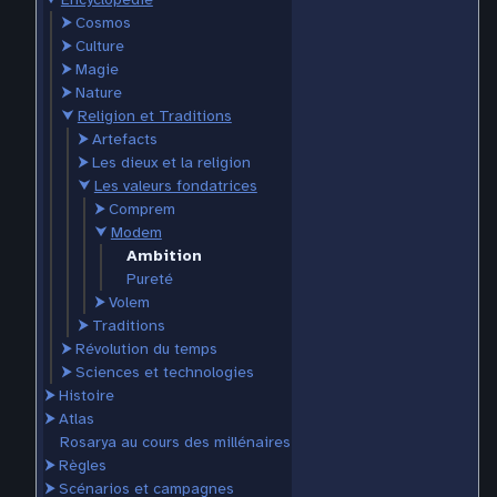
⮞
Cosmos
⮞
Culture
⮞
Magie
⮞
Nature
⮟
Religion et Traditions
⮞
Artefacts
⮞
Les dieux et la religion
⮟
Les valeurs fondatrices
⮞
Comprem
⮟
Modem
Ambition
Pureté
⮞
Volem
⮞
Traditions
⮞
Révolution du temps
⮞
Sciences et technologies
⮞
Histoire
⮞
Atlas
Rosarya au cours des millénaires
⮞
Règles
⮞
Scénarios et campagnes