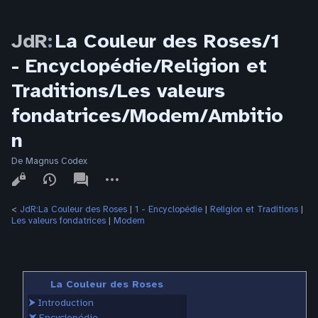
JdR
:
La Couleur des Roses/1
- Encyclopédie/Religion et
Traditions/Les valeurs
fondatrices/Modem/Ambitio
n
De Magnus Codex
Affichages
associated-
Autres
pages
actions
<
JdR:La Couleur des Roses
‎ |
1 - Encyclopédie
‎ |
Religion et Traditions
‎ |
Les valeurs fondatrices
‎ |
Modem
La Couleur des Roses
⮞
Introduction
⮟
Encyclopédie