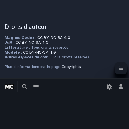
Droits d'auteur
Magnus Codex
:
CC BY-NC-SA 4.0
JdR
:
CC BY-NC-SA 4.0
Littérature
: Tous droits réservés
Modèle
:
CC BY-NC-SA 4.0
Autres espaces de nom
: Tous droits réservés
Sommai
Plus d'informations sur la page
Copyrights
Basculer
Basculer
Contact
la
le
Bas
recherche
menu
le
Pour toute question ou requête, veuillez vous adresser à
men
contact@magnuscodex.net
per