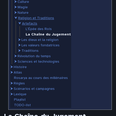
⮞
Culture
⮞
Magie
⮞
Nature
⮟
Religion et Traditions
⮟
Artefacts
L'Épée des Rois
La Chaîne du Jugement
⮞
Les dieux et la religion
⮞
Les valeurs fondatrices
⮞
Traditions
⮞
Révolution du temps
⮞
Sciences et technologies
⮞
Histoire
⮞
Atlas
Rosarya au cours des millénaires
⮞
Règles
⮞
Scénarios et campagnes
⮞
Lexique
Playlist
TODO-list