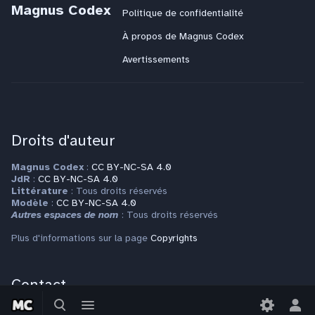
Magnus Codex
Politique de confidentialité
À propos de Magnus Codex
Avertissements
Droits d'auteur
Magnus Codex
:
CC BY-NC-SA 4.0
JdR
:
CC BY-NC-SA 4.0
Littérature
: Tous droits réservés
Modèle
:
CC BY-NC-SA 4.0
Autres espaces de nom
: Tous droits réservés
Plus d'informations sur la page
Copyrights
Contact
Basculer
Basculer
la
le
Bas
Pour toute question ou requête, veuillez vous adresser à