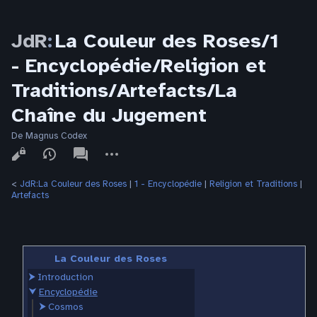
JdR
:
La Couleur des Roses/1
- Encyclopédie/Religion et
Traditions/Artefacts/La
Chaîne du Jugement
De Magnus Codex
Affichages
associated-
Autres
pages
actions
<
JdR:La Couleur des Roses
‎ |
1 - Encyclopédie
‎ |
Religion et Traditions
‎ |
Artefacts
La Couleur des Roses
⮞
Introduction
⮟
Encyclopédie
⮞
Cosmos