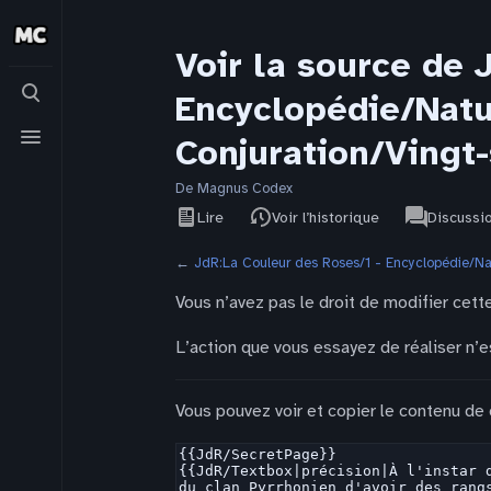
Voir la source de 
Basculer
Encyclopédie/Natu
la
recherche
Basculer
Conjuration/Vingt
le
menu
De Magnus Codex
Affichages
associated-
Voir le
JdR
Lire
Voir l’historique
Discussi
pages
texte
source
←
JdR:La Couleur des Roses/1 - Encyclopédie/Na
Vous n’avez pas le droit de modifier cette
L’action que vous essayez de réaliser n’e
Vous pouvez voir et copier le contenu de