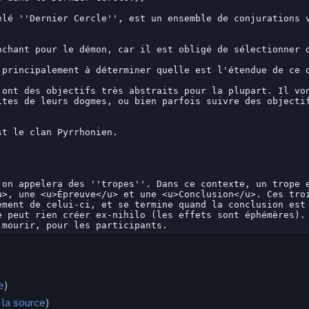
e
)
r la source
)