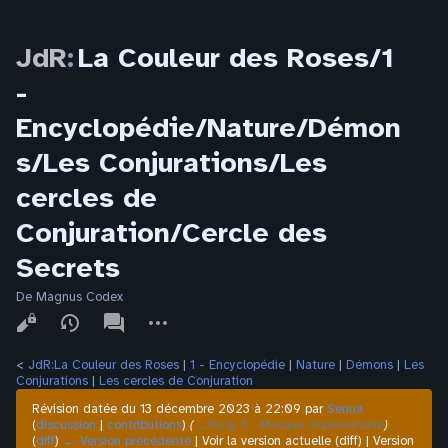
JdR
:
La Couleur des Roses/1
-
Encyclopédie/Nature/Démon
s/Les Conjurations/Les
cercles de
Conjuration/Cercle des
Secrets
De Magnus Codex
Affichages
associated-
Autres
pages
actions
<
JdR:La Couleur des Roses
‎ |
1 - Encyclopédie
‎ |
Nature
‎ |
Démons
‎ |
Les
Conjurations
‎ |
Les cercles de Conjuration
Révision datée du 13 décembre 2023 à 22:09 par
Senua
(
discussion
|
contributions
)
(
→‎Rang 3 : Masque impénétrable
)
(
diff
)
← Version précédente
| Voir la version actuelle (diff) | Version