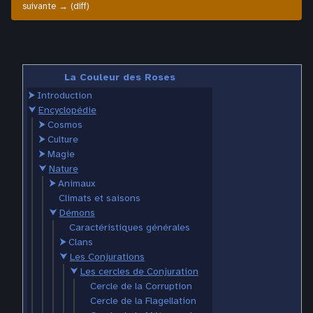
suivante → (diff)
La Couleur des Roses
⮞
Introduction
⮟
Encyclopédie
⮞
Cosmos
⮞
Culture
⮞
Magie
⮟
Nature
⮞
Animaux
Climats et saisons
⮟
Démons
Caractéristiques générales
⮞
Clans
⮟
Les Conjurations
⮟
Les cercles de Conjuration
Cercle de la Corruption
Cercle de la Flagellation