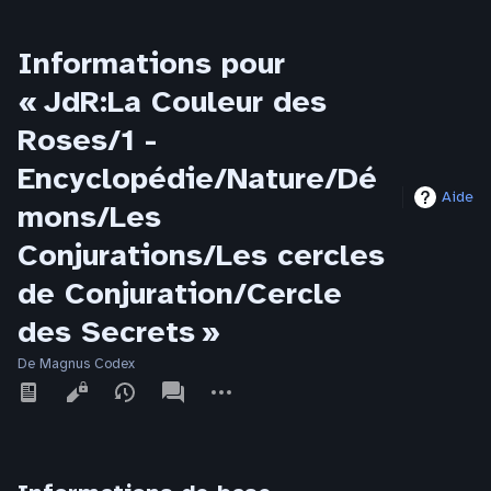
Informations pour
« JdR:La Couleur des
Roses/1 -
Encyclopédie/Nature/Dé
Aide
mons/Les
Conjurations/Les cercles
de Conjuration/Cercle
des Secrets »
De Magnus Codex
Affichages
associated-
Autres
pages
actions