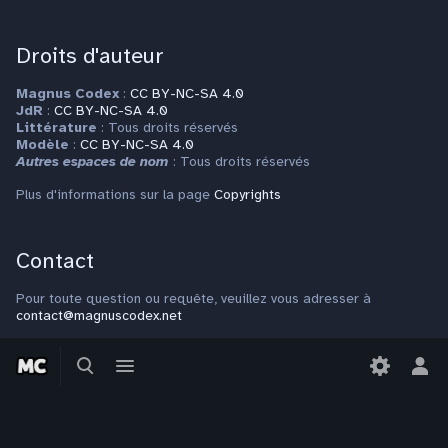
Droits d'auteur
Magnus Codex
:
CC BY-NC-SA 4.0
JdR
:
CC BY-NC-SA 4.0
Littérature
: Tous droits réservés
Modèle
:
CC BY-NC-SA 4.0
Autres espaces de nom
: Tous droits réservés
Plus d'informations sur la page
Copyrights
Contact
Pour toute question ou requête, veuillez vous adresser à
contact@magnuscodex.net
Basculer
Basculer
la
le
Bas
recherche
menu
le
men
per