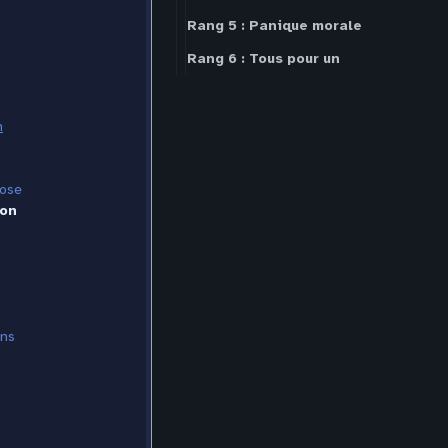
Rang 5 : Panique morale
Rang 6 : Tous pour un
n
hose
ion
ans