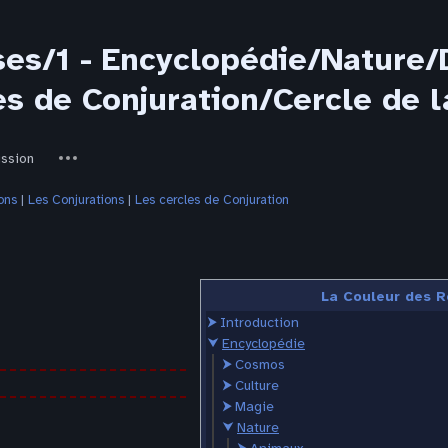
ses/1 - Encyclopédie/Nature
es de Conjuration/Cercle de 
ed-
Autres
ussion
actions
ons
‎ |
Les Conjurations
‎ |
Les cercles de Conjuration
La Couleur des R
⮞
Introduction
⮟
Encyclopédie
⮞
Cosmos
⮞
Culture
⮞
Magie
⮟
Nature