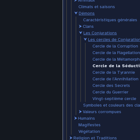
⮞
Animaux
Climats et saisons
⮟
Démons
Caractéristiques générales
⮞
Clans
⮟
Les Conjurations
⮟
Les cercles de Conjuratio
Cercle de la Corruption
Cercle de la Flagellation
Cercle de la Métamorp
Cercle de la Séduct
Cercle de la Tyrannie
Cercle de l’Annihilation
Cercle des Secrets
Cercle du Guerrier
Vingt-septième cercle
Symboles et couleurs des cl
⮞
Valeurs corrompues
⮞
Humains
Magifestes
Végétation
⮞
Religion et Traditions