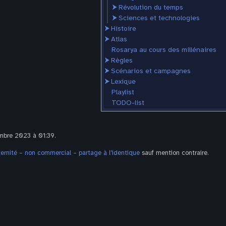
⮞
Révolution du temps
⮞
Sciences et technologies
⮞
Histoire
⮞
Atlas
Rosarya au cours des millénaires
⮞
Règles
⮞
Scénarios et campagnes
⮞
Lexique
Playlist
TODO-list
embre 2023 à 01:39.
rnité – non commercial – partage à l’identique
sauf mention contraire.