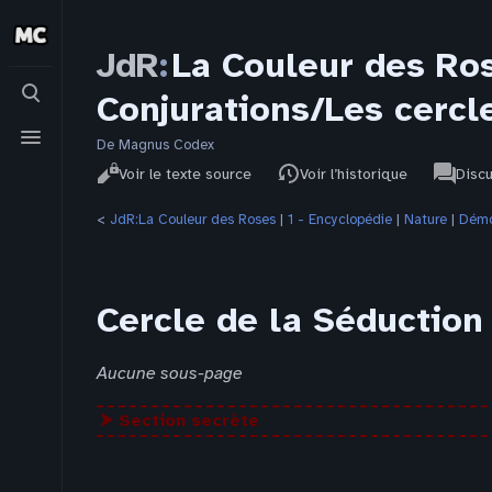
JdR
:
La Couleur des Ro
Basculer
Conjurations/Les cercl
la
recherche
Basculer
le
De Magnus Codex
Affichages
associat
menu
JdR
Lire
Voir le texte source
Voir l’historique
Disc
pages
<
JdR:La Couleur des Roses
‎ |
1 - Encyclopédie
‎ |
Nature
‎ |
Dém
Cercle de la Séduction
Aucune sous-page
⮞ Section secrète