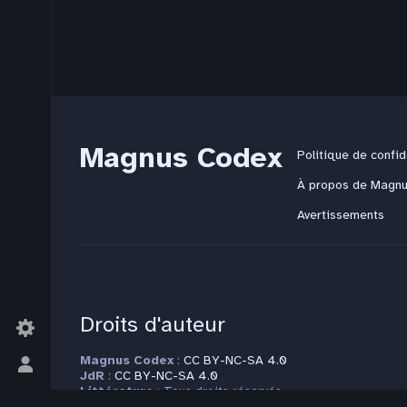
Magnus Codex
Politique de confid
À propos de Magn
Avertissements
Droits d'auteur
Magnus Codex
:
CC BY-NC-SA 4.0
Basculer
JdR
:
CC BY-NC-SA 4.0
le
Littérature
: Tous droits réservés
Modèle
:
CC BY-NC-SA 4.0