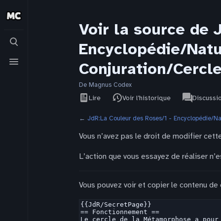
Voir la source de 
Basculer
Encyclopédie/Natu
la
recherche
Basculer
Conjuration/Cercl
le
menu
De Magnus Codex
Affichages
associated-
Voir le
JdR
Lire
Voir l’historique
Discussi
pages
texte
source
←
JdR:La Couleur des Roses/1 - Encyclopédie/N
Vous n’avez pas le droit de modifier cette
L’action que vous essayez de réaliser n’e
Vous pouvez voir et copier le contenu de