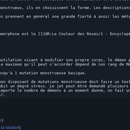
e
)
r la source
)