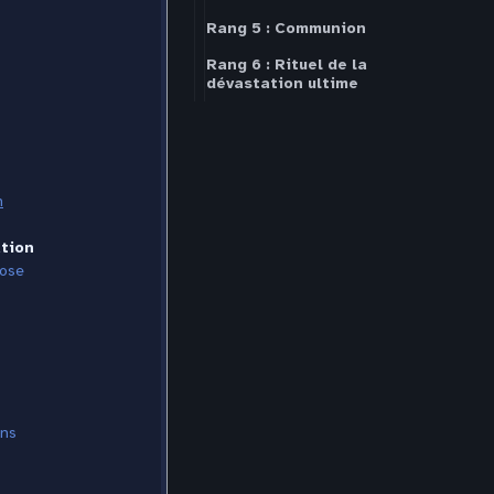
Rang 5 : Communion
Rang 6 : Rituel de la
dévastation ultime
n
ation
hose
ans