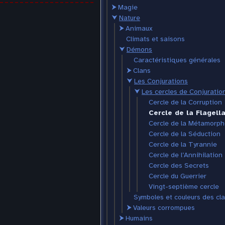
⮞
Magie
⮟
Nature
⮞
Animaux
Climats et saisons
⮟
Démons
Caractéristiques générales
⮞
Clans
⮟
Les Conjurations
⮟
Les cercles de Conjuratio
Cercle de la Corruption
Cercle de la Flagell
Cercle de la Métamorp
Cercle de la Séduction
Cercle de la Tyrannie
Cercle de l’Annihilation
Cercle des Secrets
Cercle du Guerrier
Vingt-septième cercle
Symboles et couleurs des cl
⮞
Valeurs corrompues
⮞
Humains