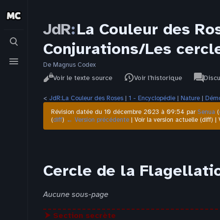
JdR
:
La Couleur des Ro
Basculer
Conjurations/Les cercl
la
recherche
Basculer
le
De Magnus Codex
Affichages
associat
menu
JdR
Lire
Voir le texte source
Voir l’historique
Disc
pages
<
JdR:La Couleur des Roses
‎ |
1 - Encyclopédie
‎ |
Nature
‎ |
Dém
Révision datée du 10 décembre 2023 à 09:54 par
Senua
(
(
diff
)
← Version précédente
| Voir la version actuelle (diff) 
Cercle de la Flagellati
Aucune sous-page
⮞ Section secrète