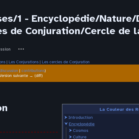
ses/1 - Encyclopédie/Nature
es de Conjuration/Cercle de l
ed-
Autres
ussion
actions
ons
‎ |
Les Conjurations
‎ |
Les cercles de Conjuration
discussion
|
contributions
)
| Version suivante → (diff)
on
La Couleur des R
⮞
Introduction
⮟
Encyclopédie
⮞
Cosmos
⮞
Culture