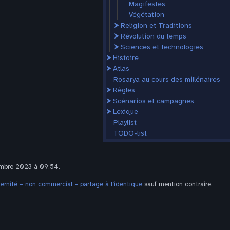
Magifestes
Végétation
⮞
Religion et Traditions
⮞
Révolution du temps
⮞
Sciences et technologies
⮞
Histoire
⮞
Atlas
Rosarya au cours des millénaires
⮞
Règles
⮞
Scénarios et campagnes
⮞
Lexique
Playlist
TODO-list
cembre 2023 à 09:54.
rnité – non commercial – partage à l’identique
sauf mention contraire.