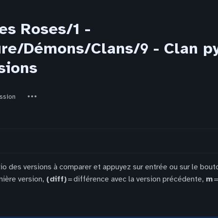
es Roses/1 -
re/Démons/Clans/9 - Clan pyr
sions
ed-
Autres
ssion
actions
dio des versions à comparer et appuyez sur entrée ou sur le bout
nière version,
(diff)
= différence avec la version précédente,
m
=