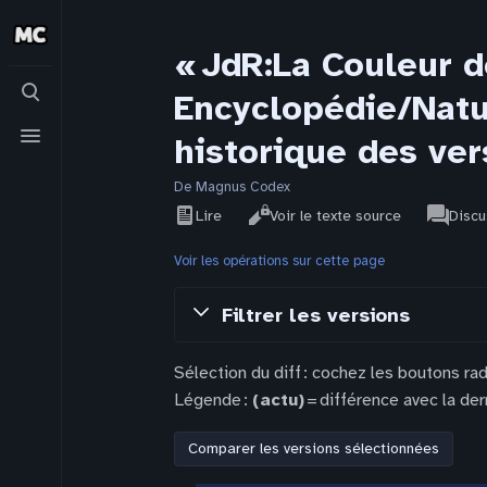
« JdR:La Couleur d
Basculer
Encyclopédie/Natu
la
recherche
Basculer
historique des ver
le
menu
De Magnus Codex
Affichages
associat
Voir
JdR
Lire
Voir le texte source
Discu
pages
l’historique
Voir les opérations sur cette page
Filtrer les versions
Sélection du diff : cochez les boutons ra
Légende :
(actu)
= différence avec la der