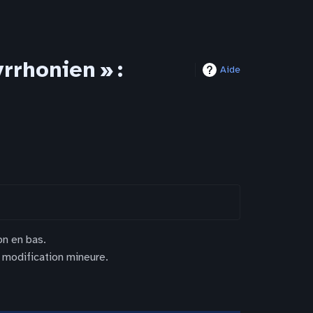
rhonien » :
Aide
on en bas.
 modification mineure.