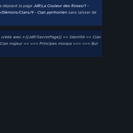
a déplacé la page
JdR:La Couleur des Roses/1 -
e/Démons/Clans/9 - Clan pyrrhonien
sans laisser de
 créée avec « {{JdR/SecretPage}} == Identité == Clan
Clan majeur == === Principes moraux === === But