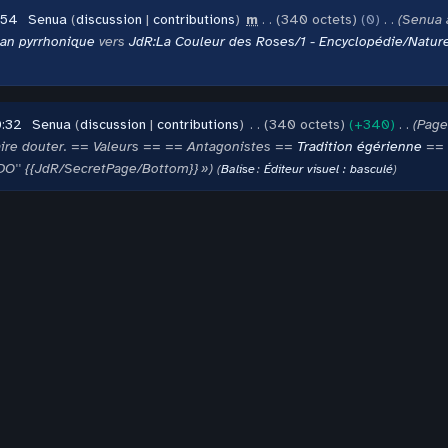
:54
‎
Senua
discussion
contributions
‎
m
340 octets
0
‎
Senua 
an pyrrhonique
vers
JdR:La Couleur des Roses/1 - Encyclopédie/Natur
0:32
‎
Senua
discussion
contributions
‎
340 octets
+340
‎
Page
aire douter. == Valeurs == == Antagonistes ==
Tradition égérienne
== 
O'' {{JdR/SecretPage/Bottom}} »
Balise
:
Éditeur visuel : basculé