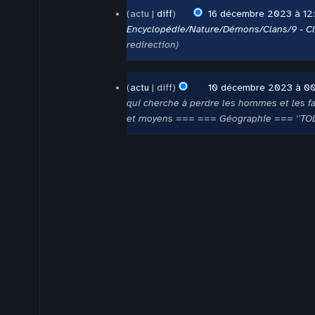
16
actu
diff
16 décembre 2023 à 12
décembre
Encyclopédie/Nature/Démons/Clans/9 - Cl
2023
redirection
10
actu
diff
10 décembre 2023 à 0
décembre
qui cherche à perdre les hommes et les f
2023
et moyens === === Géographie === ''TOD