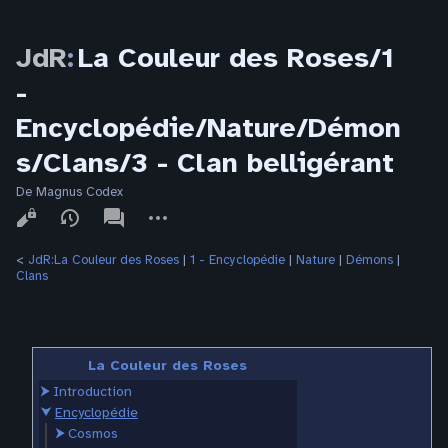
JdR
:
La Couleur des Roses/1
-
Encyclopédie/Nature/Démon
s/Clans/3 - Clan belligérant
De Magnus Codex
Affichages
associated-
Autres
pages
actions
<
JdR:La Couleur des Roses
‎ |
1 - Encyclopédie
‎ |
Nature
‎ |
Démons
‎ |
Clans
La Couleur des Roses
⮞
Introduction
⮟
Encyclopédie
⮞
Cosmos