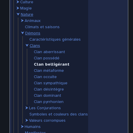
⮞
Culture
⮞
Magie
⮟
Nature
⮞
Animaux
Climats et saisons
⮟
Démons
Caractéristiques générales
⮟
Clans
Clan aberrissant
Clan possédé
Clan belligérant
Clan métaforme
Clan occulte
Clan sympathique
Clan désintègre
Clan dominant
Clan pyrrhonien
⮞
Les Conjurations
Symboles et couleurs des clans
⮞
Valeurs corrompues
⮞
Humains
Magifestes