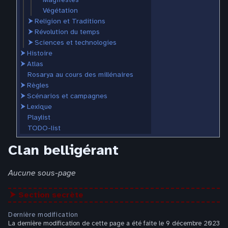
Végétation
⮞
Religion et Traditions
⮞
Révolution du temps
⮞
Sciences et technologies
⮞
Histoire
⮞
Atlas
Rosarya au cours des millénaires
⮞
Règles
⮞
Scénarios et campagnes
⮞
Lexique
Playlist
TODO-list
Clan belligérant
Aucune sous-page
⮞ Section secrète
Dernière modification
La dernière modification de cette page a été faite le 9 décembre 2023