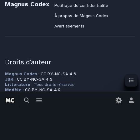
Magnus Codex
Politique de confidentialité
À propos de Magnus Codex
Avertissements
Droits d'auteur
Magnus Codex
:
CC BY-NC-SA 4.0
Sommai
JdR
:
CC BY-NC-SA 4.0
Littérature
: Tous droits réservés
Modèle
:
CC BY-NC-SA 4.0
Autres espaces de nom
: Tous droits réservés
Basculer
Basculer
la
le
Bas
Plus d'informations sur la page
Copyrights
recherche
menu
le
men
per
Contact
Pour toute question ou requête, veuillez vous adresser à