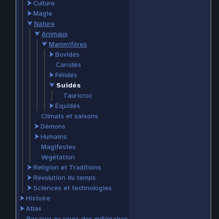
⮞
Culture
⮞
Magie
⮟
Nature
⮟
Animaux
⮟
Mammifères
⮞
Bovidés
Canidés
⮞
Félidés
⮟
Suidés
Tauricroc
⮞
Équidés
Climats et saisons
⮞
Démons
⮞
Humains
Magifestes
Végétation
⮞
Religion et Traditions
⮞
Révolution du temps
⮞
Sciences et technologies
⮞
Histoire
⮞
Atlas
Rosarya au cours des millénaires