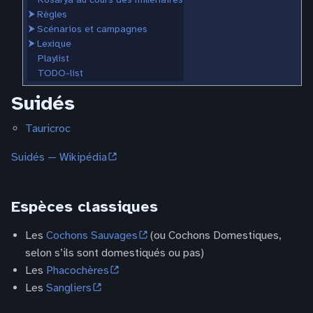
⮞
Règles
⮞
Scénarios et campagnes
⮞
Lexique
Playlist
TODO-list
Suidés
Tauricroc
Suidés — Wikipédia
Espèces classiques
Les
Cochons Sauvages
(ou Cochons Domestiques,
selon s’ils sont domestiqués ou pas)
Les
Phacochères
Les
Sangliers