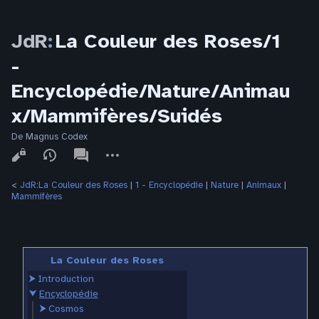
JdR
:
La Couleur des Roses/1
-
Encyclopédie/Nature/Animau
x/Mammifères/Suidés
De Magnus Codex
Affichages
associated-
Autres
pages
actions
<
JdR:La Couleur des Roses
‎ |
1 - Encyclopédie
‎ |
Nature
‎ |
Animaux
‎ |
Mammifères
La Couleur des Roses
⮞
Introduction
⮟
Encyclopédie
⮞
Cosmos