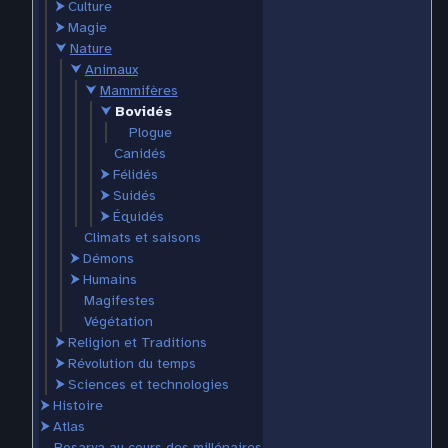
⮞
Culture
⮞
Magie
⮟
Nature
⮟
Animaux
⮟
Mammifères
⮟
Bovidés
Plogue
Canidés
⮞
Félidés
⮞
Suidés
⮞
Équidés
Climats et saisons
⮞
Démons
⮞
Humains
Magifestes
Végétation
⮞
Religion et Traditions
⮞
Révolution du temps
⮞
Sciences et technologies
⮞
Histoire
⮞
Atlas
Rosarya au cours des millénaires