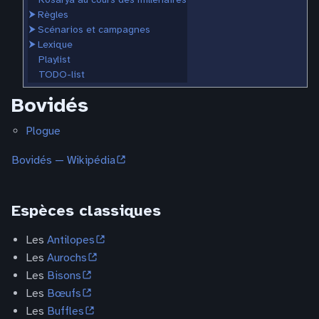
⮞
Règles
⮞
Scénarios et campagnes
⮞
Lexique
Playlist
TODO-list
Bovidés
Plogue
Bovidés — Wikipédia
Espèces classiques
Les
Antilopes
Les
Aurochs
Les
Bisons
Les
Bœufs
Les
Buffles