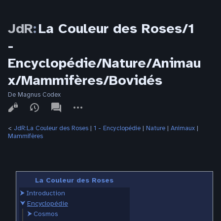
JdR
:
La Couleur des Roses/1
-
Encyclopédie/Nature/Animau
x/Mammifères/Bovidés
De Magnus Codex
Affichages
associated-
Autres
pages
actions
<
JdR:La Couleur des Roses
‎ |
1 - Encyclopédie
‎ |
Nature
‎ |
Animaux
‎ |
Mammifères
La Couleur des Roses
⮞
Introduction
⮟
Encyclopédie
⮞
Cosmos