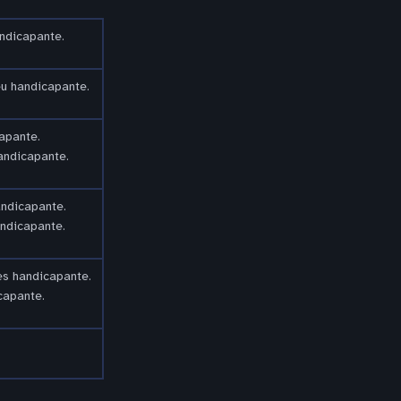
andicapante.
eu handicapante.
apante.
andicapante.
andicapante.
andicapante.
rès handicapante.
capante.