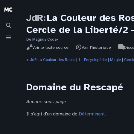
JdR
:
La Couleur des Ro
Basculer
Cercle de la Liberté/2
la
recherche
Basculer
le
De Magnus Codex
Affichages
associat
menu
JdR
Lire
Voir le texte source
Voir l’historique
Disc
pages
<
JdR:La Couleur des Roses
‎ |
1 - Encyclopédie
‎ |
Magie
‎ |
Cercl
Domaine du Rescapé
Aucune sous-page
Il s'agit d'un domaine de
Déterminant
.