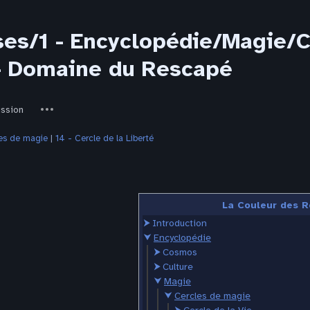
ses/1 - Encyclopédie/Magie/C
 - Domaine du Rescapé
ed-
Autres
ussion
actions
es de magie
‎ |
14 - Cercle de la Liberté
La Couleur des R
⮞
Introduction
⮟
Encyclopédie
⮞
Cosmos
⮞
Culture
⮟
Magie
⮟
Cercles de magie