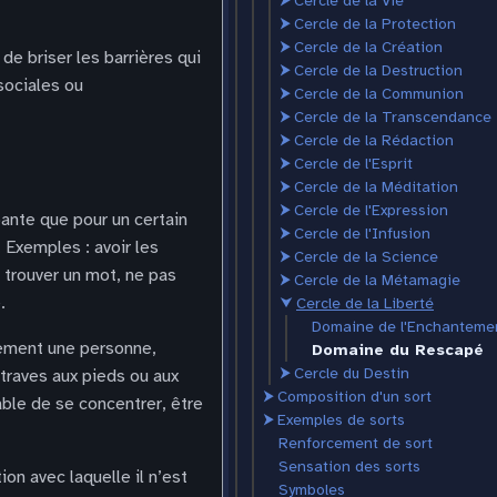
⮞
Cercle de la Vie
⮞
Cercle de la Protection
⮞
Cercle de la Création
de briser les barrières qui
⮞
Cercle de la Destruction
sociales ou
⮞
Cercle de la Communion
⮞
Cercle de la Transcendance
⮞
Cercle de la Rédaction
⮞
Cercle de l'Esprit
⮞
Cercle de la Méditation
⮞
Cercle de l'Expression
ante que pour un certain
⮞
Cercle de l'Infusion
 Exemples : avoir les
⮞
Cercle de la Science
 trouver un mot, ne pas
⮞
Cercle de la Métamagie
.
⮟
Cercle de la Liberté
Domaine de l'Enchanteme
lement une personne,
Domaine du Rescapé
⮞
Cercle du Destin
traves aux pieds ou aux
⮞
Composition d'un sort
able de se concentrer, être
⮞
Exemples de sorts
Renforcement de sort
Sensation des sorts
on avec laquelle il n’est
Symboles