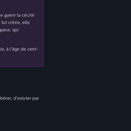
e guérir la cécité
fut créée, elle
queur, qui
aix, à l’âge de cent-
ibérer, d’exister par