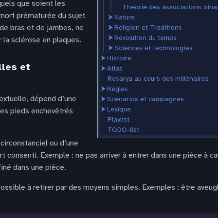
uels que soient les
Théorie des associations bina
mort prématurée du sujet
⮞
Nature
 de bras et de jambes, ne
⮞
Religion et Traditions
⮞
Révolution du temps
r la sclérose en plaques.
⮞
Sciences et technologies
⮞
Histoire
lles et
⮞
Atlas
Rosarya au cours des millénaires
⮞
Règles
extuelle, dépend d’une
⮞
Scénarios et campagnes
⮞
Lexique
 les pieds enchevêtrés
Playlist
TODO-list
 circonstanciel ou d’une
rt consenti. Exemple : ne pas arriver à entrer dans une pièce à c
finé dans une pièce.
ssible à retirer par des moyens simples. Exemples : être aveugl