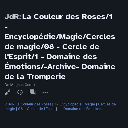
JdR
:
La Couleur des Roses/1
-
Encyclopédie/Magie/Cercles
de magie/08 - Cercle de
l'Esprit/1 - Domaine des
Émotions/-Archive- Domaine
de la Tromperie
De Magnus Codex
Affichages
associated-
Autres
pages
actions
<
JdR:La Couleur des Roses
‎ |
1 - Encyclopédie
‎ |
Magie
‎ |
Cercles de
magie
‎ |
08 - Cercle de l'Esprit
‎ |
1 - Domaine des Émotions