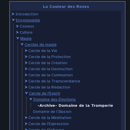
La Couleur des Roses
⮞
Introduction
⮟
Encyclopédie
⮞
Cosmos
⮞
Culture
⮟
Magie
⮟
Cercles de magie
⮞
Cercle de la Vie
⮞
Cercle de la Protection
⮞
Cercle de la Création
⮞
Cercle de la Destruction
⮞
Cercle de la Communion
⮞
Cercle de la Transcendance
⮞
Cercle de la Rédaction
⮟
Cercle de l'Esprit
⮟
Domaine des Émotions
-Archive- Domaine de la Tromperie
Domaine de l'Illusion
⮞
Cercle de la Méditation
⮞
Cercle de l'Expression
⮞
Cercle de l'Infusion