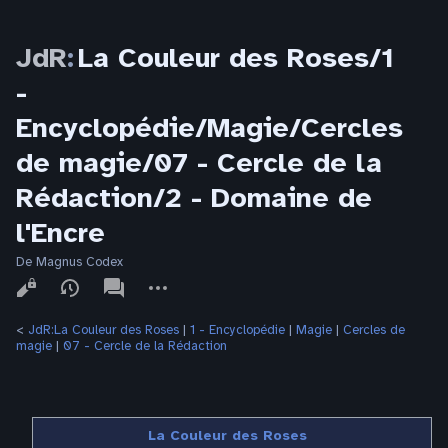
JdR
:
La Couleur des Roses/1
-
Encyclopédie/Magie/Cercles
de magie/07 - Cercle de la
Rédaction/2 - Domaine de
l'Encre
De Magnus Codex
Affichages
associated-
Autres
pages
actions
<
JdR:La Couleur des Roses
‎ |
1 - Encyclopédie
‎ |
Magie
‎ |
Cercles de
magie
‎ |
07 - Cercle de la Rédaction
La Couleur des Roses